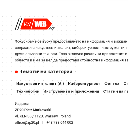
Фокусираме се върху предоставянето на информация и виждан
свързани с изкуствен интелект, киберсигурност, инструменти,
други свързани техноли. Това включва различни приложения и
области и има за цел да предостави стойностна информация за
Тематични категории
Изкуствен интелект (AI)
Киберсигурност
Финтех
Он
Технологии
Инструменти и приложения
Статии на п
Издател:
ZP20 Piotr Markowski
Al. KEN 36 / 112B, Warsaw, Poland
office@zp20.pl | +48 733 644 002