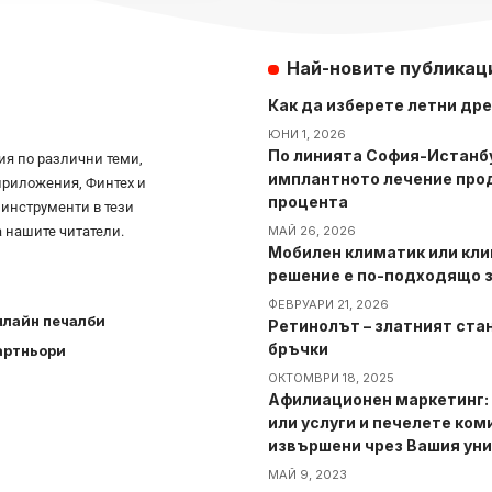
Най-новите публикац
Как да изберете летни дре
ЮНИ 1, 2026
По линията София-Истанбу
ия по различни теми,
имплантното лечение про
 приложения, Финтех и
процента
 инструменти в тези
 нашите читатели.
МАЙ 26, 2026
Мобилен климатик или кли
решение е по-подходящо з
ФЕВРУАРИ 21, 2026
лайн печалби
Ретинолът – златният ста
бръчки
артньори
ОКТОМВРИ 18, 2025
Афилиационен маркетинг:
или услуги и печелете ко
извършени чрез Вашия уни
МАЙ 9, 2023