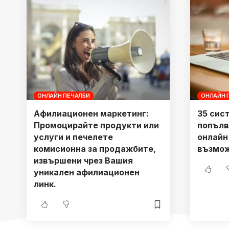
ОНЛАЙН ПЕЧАЛБИ
ОНЛАЙН 
Афилиационен маркетинг:
35 сис
Промоцирайте продукти или
попълв
услуги и печелете
онлайн 
комисионна за продажбите,
възмож
извършени чрез Вашия
уникален афилиационен
линк.