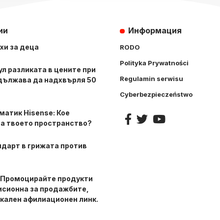
ии
Информация
хи за деца
RODO
Polityka Prywatności
л разликата в цените при
Regulamin serwisu
дължава да надхвърля 50
Cyberbezpieczeństwo
матик Hisense: Кое
а твоето пространство?
ндарт в грижата против
 Промоцирайте продукти
мисионна за продажбите,
кален афилиационен линк.