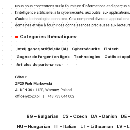
Nous nous concentrons sur la fourniture d’informations et d’aperçus su
l’intelligence artificielle, à la cybersécurité, aux outils, aux applications
d’autres technologies connexes. Cela comprend diverses applications 
domaines et vise à fournir des connaissances précieuses aux lecteurs
Catégories thématiques
Intelligence artificielle (IA)
Cybersécurité
Fintech
Gagner de l’argent en ligne
Technologies
Outils et app
Articles de partenaires
Éditeur:
ZP20 Piotr Markowski
Al. KEN 36 / 112B, Warsaw, Poland
office@zp20.pl | +48 733 644 002
BG – Bulgarian
CS – Czech
DA – Danish
DE 
HU – Hungarian
IT – Italian
LT – Lithuanian
LV – L