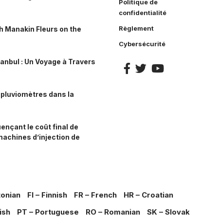
Politique de
confidentialité
Règlement
h Manakin Fleurs on the
Cybersécurité
stanbul : Un Voyage à Travers
 pluviomètres dans la
ençant le coût final de
machines d’injection de
tonian
FI – Finnish
FR – French
HR – Croatian
ish
PT – Portuguese
RO – Romanian
SK – Slovak