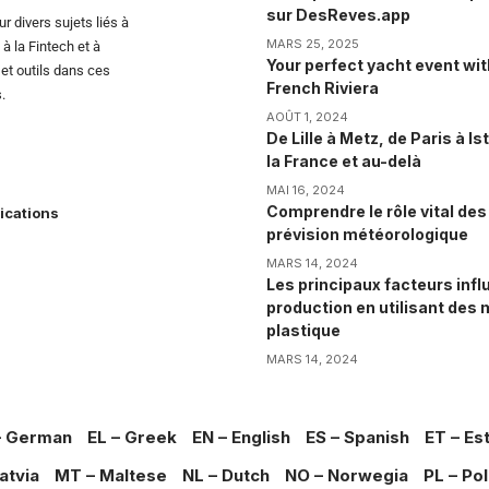
sur DesReves.app
r divers sujets liés à
MARS 25, 2025
, à la Fintech et à
Your perfect yacht event wit
et outils dans ces
French Riviera
.
AOÛT 1, 2024
De Lille à Metz, de Paris à I
la France et au-delà
MAI 16, 2024
Comprendre le rôle vital des
lications
prévision météorologique
MARS 14, 2024
Les principaux facteurs influ
production en utilisant des 
plastique
MARS 14, 2024
– German
EL – Greek
EN – English
ES – Spanish
ET – Es
atvia
MT – Maltese
NL – Dutch
NO – Norwegia
PL – Pol