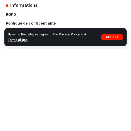
Informations
RGPD
Politique de confidentialité
Règlement
By using this site, you agree to the
Privacy Policy
and
ACCEPT
Terms of Use
.
Cybersécurité
BG – Bulgarian
CS – Czech
DA – Danish
DE – German
EL – Greek
EN – English
ES – Spanish
ET – Estonian
FI – Finnish
FR – French
HR – Croatian
HU – Hungarian
IT – Italian
LT – Lithuanian
LV – Latvia
MT – Maltese
NL – Dutch
NO – Norwegia