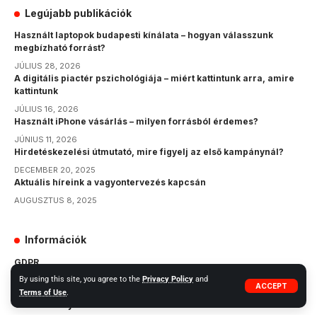
Legújabb publikációk
Használt laptopok budapesti kínálata – hogyan válasszunk
megbízható forrást?
JÚLIUS 28, 2026
A digitális piactér pszichológiája – miért kattintunk arra, amire
kattintunk
JÚLIUS 16, 2026
Használt iPhone vásárlás – milyen forrásból érdemes?
JÚNIUS 11, 2026
Hirdetéskezelési útmutató, mire figyelj az első kampánynál?
DECEMBER 20, 2025
Aktuális híreink a vagyontervezés kapcsán
AUGUSZTUS 8, 2025
Információk
GDPR
By using this site, you agree to the
Privacy Policy
and
Adatvédelmi irányelvek
ACCEPT
Terms of Use
.
Oldalszabályzat