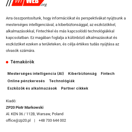
Arra összpontosítunk, hogy információkat és perspektívákat nyújtsunk a
mesterséges intelligenciával, a kiberbiztonsággal, az eszközökkel,
alkalmazásokkal, Fintechkel és más kapcsolódó technológiákkal
kapcsolatban. Ez magában foglalja a különböző alkalmazásokat és
eszközöket ezeken a területeken, és célja értékes tudás nyújtása az
olvasók számára.
Témakörök
Mesterséges intelligencia (AI)
Kiberbiztonság
Fintech
Online pénzkeresés
Technológiák
Eszközök és alkalmazások
Partner cikkek
Kiadó:
ZP20 Piotr Markowski
Al. KEN 36 / 112B, Warsaw, Poland
office@zp20.pl | +48 733 644 002