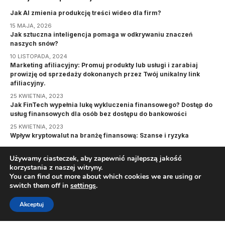
Jak AI zmienia produkcję treści wideo dla firm?
15 MAJA, 2026
Jak sztuczna inteligencja pomaga w odkrywaniu znaczeń
naszych snów?
10 LISTOPADA, 2024
Marketing afiliacyjny: Promuj produkty lub usługi i zarabiaj
prowizję od sprzedaży dokonanych przez Twój unikalny link
afiliacyjny.
25 KWIETNIA, 2023
Jak FinTech wypełnia lukę wykluczenia finansowego? Dostęp do
usług finansowych dla osób bez dostępu do bankowości
25 KWIETNIA, 2023
Wpływ kryptowalut na branżę finansową: Szanse i ryzyka
25 KWIETNIA, 2023
Używamy ciasteczek, aby zapewnić najlepszą jakość
korzystania z naszej witryny.
Informacje
You can find out more about which cookies we are using or
switch them off in
settings
.
RODO
By using this site, you agree to the
Privacy Policy
and
ACCEPT
Akceptuj
Terms of Use
.
Polityka Prywatności
Regulamin serwisu