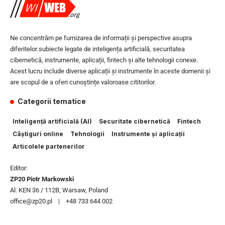
Ne concentrăm pe furnizarea de informații și perspective asupra
diferitelor subiecte legate de inteligența artificială, securitatea
cibernetică, instrumente, aplicații, fintech și alte tehnologii conexe.
Acest lucru include diverse aplicații și instrumente în aceste domenii și
are scopul de a oferi cunoștințe valoroase cititorilor.
Categorii tematice
Inteligență artificială (AI)
Securitate cibernetică
Fintech
Câștiguri online
Tehnologii
Instrumente și aplicații
Articolele partenerilor
Editor:
ZP20 Piotr Markowski
Al. KEN 36 / 112B, Warsaw, Poland
office@zp20.pl | +48 733 644 002