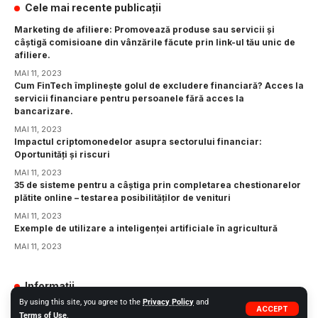
Cele mai recente publicații
Marketing de afiliere: Promovează produse sau servicii și
câștigă comisioane din vânzările făcute prin link-ul tău unic de
afiliere.
MAI 11, 2023
Cum FinTech împlinește golul de excludere financiară? Acces la
servicii financiare pentru persoanele fără acces la
bancarizare.
MAI 11, 2023
Impactul criptomonedelor asupra sectorului financiar:
Oportunități și riscuri
MAI 11, 2023
35 de sisteme pentru a câștiga prin completarea chestionarelor
plătite online – testarea posibilităților de venituri
MAI 11, 2023
Exemple de utilizare a inteligenței artificiale în agricultură
MAI 11, 2023
Informații
By using this site, you agree to the
Privacy Policy
and
GDPR
ACCEPT
Terms of Use
.