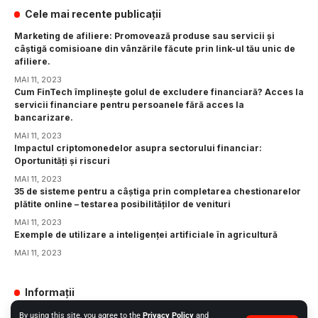
Cele mai recente publicații
Marketing de afiliere: Promovează produse sau servicii și
câștigă comisioane din vânzările făcute prin link-ul tău unic de
afiliere.
MAI 11, 2023
Cum FinTech împlinește golul de excludere financiară? Acces la
servicii financiare pentru persoanele fără acces la
bancarizare.
MAI 11, 2023
Impactul criptomonedelor asupra sectorului financiar:
Oportunități și riscuri
MAI 11, 2023
35 de sisteme pentru a câștiga prin completarea chestionarelor
plătite online – testarea posibilităților de venituri
MAI 11, 2023
Exemple de utilizare a inteligenței artificiale în agricultură
MAI 11, 2023
Informații
GDPR
By using this site, you agree to the
Privacy Policy
and