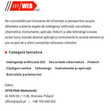
Ne concentrăm pe furnizarea de informații și perspective asupra
diferitelor subiecte legate de inteligența artificială, securitatea
cibernetică, instrumente, aplicații, fintech și alte tehnologii conexe.
Acest lucru include diverse aplicații și instrumente în aceste domenii și
are scopul de a oferi cunoștințe valoroase cititorilor.
Categorii tematice
Inteligență artificială (AI)
Securitate cibernetică
Fintech
Câștiguri online
Tehnologii
Instrumente și aplicații
Articolele partenerilor
Editor:
ZP20 Piotr Markowski
Al. KEN 36 / 112B, Warsaw, Poland
office@zp20.pl | +48 733 644 002