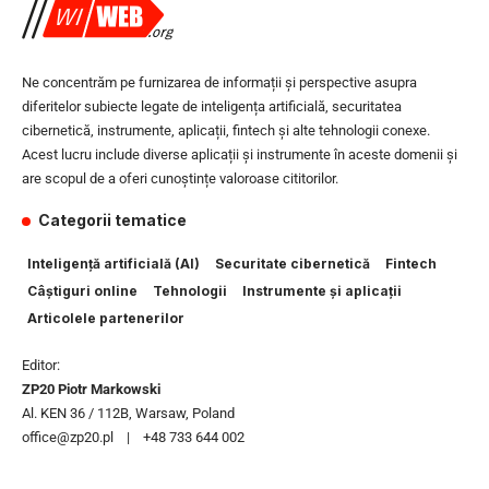
Ne concentrăm pe furnizarea de informații și perspective asupra
diferitelor subiecte legate de inteligența artificială, securitatea
cibernetică, instrumente, aplicații, fintech și alte tehnologii conexe.
Acest lucru include diverse aplicații și instrumente în aceste domenii și
are scopul de a oferi cunoștințe valoroase cititorilor.
Categorii tematice
Inteligență artificială (AI)
Securitate cibernetică
Fintech
Câștiguri online
Tehnologii
Instrumente și aplicații
Articolele partenerilor
Editor:
ZP20 Piotr Markowski
Al. KEN 36 / 112B, Warsaw, Poland
office@zp20.pl | +48 733 644 002