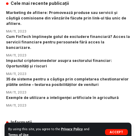
Cele mai recente publicații
Marketing de afiliere: Promovează produse sau servicii și
câștigă comisioane din vânzările făcute prin link-ul tău unic de
afiliere.
MAI 11, 2023
Cum FinTech împlinește golul de excludere financiară? Acces la
servicii financiare pentru persoanele fără acces la
bancarizare.
MAI 11, 2023
Impactul criptomonedelor asupra sectorului financiar:
Oportunități și riscuri
MAI 11, 2023
35 de sisteme pentru a câștiga prin completarea chestionarelor
plătite online – testarea posibilităților de venituri
MAI 11, 2023
Exemple de utilizare a inteligenței artificiale în agricultură
MAI 11, 2023
Informații
By using this site, you agree to the
Privacy Policy
and
GDPR
ACCEPT
Terms of Use
.