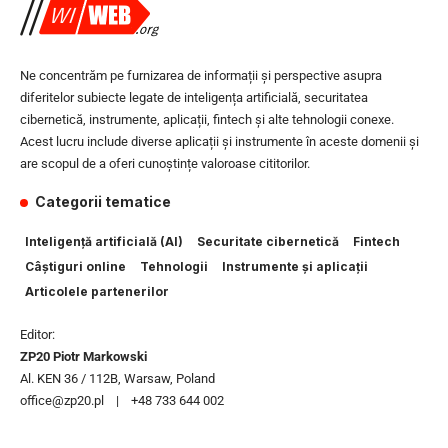
Ne concentrăm pe furnizarea de informații și perspective asupra
diferitelor subiecte legate de inteligența artificială, securitatea
cibernetică, instrumente, aplicații, fintech și alte tehnologii conexe.
Acest lucru include diverse aplicații și instrumente în aceste domenii și
are scopul de a oferi cunoștințe valoroase cititorilor.
Categorii tematice
Inteligență artificială (AI)
Securitate cibernetică
Fintech
Câștiguri online
Tehnologii
Instrumente și aplicații
Articolele partenerilor
Editor:
ZP20 Piotr Markowski
Al. KEN 36 / 112B, Warsaw, Poland
office@zp20.pl | +48 733 644 002