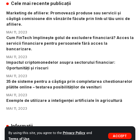
Cele mai recente publicații
Marketing de afiliere: Promovează produse sau servicii și
câștigă comisioane din vânzările făcute prin link-ul tău unic de
afiliere.
MAI 11, 2023
Cum FinTech împlinește golul de excludere financiară? Acces la
servicii financiare pentru persoanele fără acces la
bancarizare.
MAI 11, 2023
Impactul criptomonedelor asupra sectorului financiar:
Oportunități și riscuri
MAI 11, 2023
35 de sisteme pentru a câștiga prin completarea chestionarelor
plătite online – testarea posibilităților de venituri
MAI 11, 2023
Exemple de utilizare a inteligenței artificiale în agricultură
MAI 11, 2023
Informații
By using this site, you agree to the
Privacy Policy
and
GDPR
ACCEPT
Terms of Use
.