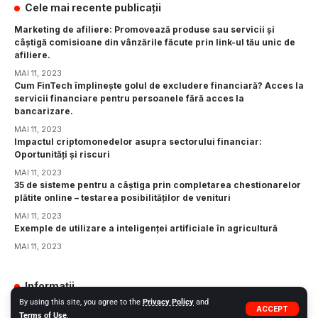
Cele mai recente publicații
Marketing de afiliere: Promovează produse sau servicii și
câștigă comisioane din vânzările făcute prin link-ul tău unic de
afiliere.
MAI 11, 2023
Cum FinTech împlinește golul de excludere financiară? Acces la
servicii financiare pentru persoanele fără acces la
bancarizare.
MAI 11, 2023
Impactul criptomonedelor asupra sectorului financiar:
Oportunități și riscuri
MAI 11, 2023
35 de sisteme pentru a câștiga prin completarea chestionarelor
plătite online – testarea posibilităților de venituri
MAI 11, 2023
Exemple de utilizare a inteligenței artificiale în agricultură
MAI 11, 2023
Informații
By using this site, you agree to the
Privacy Policy
and
GDPR
ACCEPT
Terms of Use
.