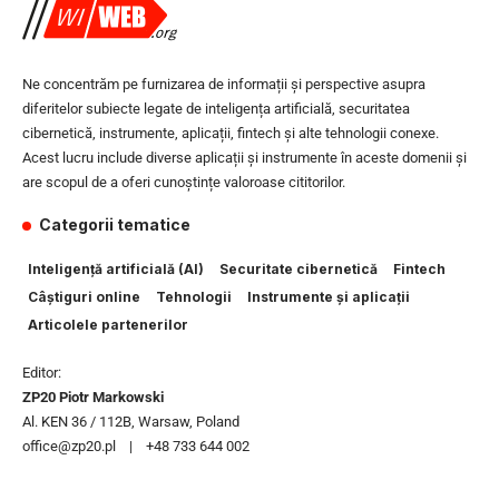
Ne concentrăm pe furnizarea de informații și perspective asupra
diferitelor subiecte legate de inteligența artificială, securitatea
cibernetică, instrumente, aplicații, fintech și alte tehnologii conexe.
Acest lucru include diverse aplicații și instrumente în aceste domenii și
are scopul de a oferi cunoștințe valoroase cititorilor.
Categorii tematice
Inteligență artificială (AI)
Securitate cibernetică
Fintech
Câștiguri online
Tehnologii
Instrumente și aplicații
Articolele partenerilor
Editor:
ZP20 Piotr Markowski
Al. KEN 36 / 112B, Warsaw, Poland
office@zp20.pl | +48 733 644 002