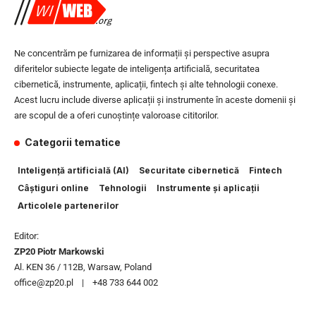
Ne concentrăm pe furnizarea de informații și perspective asupra
diferitelor subiecte legate de inteligența artificială, securitatea
cibernetică, instrumente, aplicații, fintech și alte tehnologii conexe.
Acest lucru include diverse aplicații și instrumente în aceste domenii și
are scopul de a oferi cunoștințe valoroase cititorilor.
Categorii tematice
Inteligență artificială (AI)
Securitate cibernetică
Fintech
Câștiguri online
Tehnologii
Instrumente și aplicații
Articolele partenerilor
Editor:
ZP20 Piotr Markowski
Al. KEN 36 / 112B, Warsaw, Poland
office@zp20.pl | +48 733 644 002