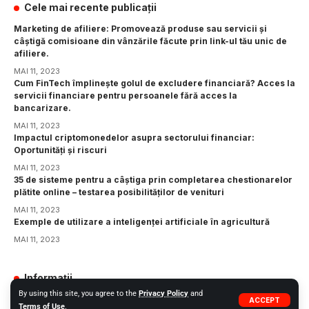
Cele mai recente publicații
Marketing de afiliere: Promovează produse sau servicii și
câștigă comisioane din vânzările făcute prin link-ul tău unic de
afiliere.
MAI 11, 2023
Cum FinTech împlinește golul de excludere financiară? Acces la
servicii financiare pentru persoanele fără acces la
bancarizare.
MAI 11, 2023
Impactul criptomonedelor asupra sectorului financiar:
Oportunități și riscuri
MAI 11, 2023
35 de sisteme pentru a câștiga prin completarea chestionarelor
plătite online – testarea posibilităților de venituri
MAI 11, 2023
Exemple de utilizare a inteligenței artificiale în agricultură
MAI 11, 2023
Informații
By using this site, you agree to the
Privacy Policy
and
GDPR
ACCEPT
Terms of Use
.