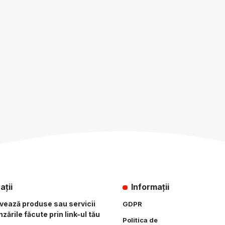
ații
Informații
ovează produse sau servicii
GDPR
zările făcute prin link-ul tău
Politica de