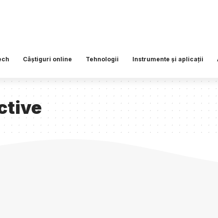
ech
Câștiguri online
Tehnologii
Instrumente și aplicații
ctive