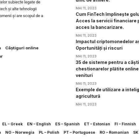
telor subiecte legate de
MAI 11, 2023
tech și alte tehnologii
Cum FinTech împlinește golu
domenii și are scopul de a
Acces la servicii financiare
acces la bancarizare.
MAI 11, 2023
Impactul criptomonedelor as
h
Câștiguri online
Oportunități și riscuri
or
MAI 11, 2023
35 de sisteme pentru a câșt
chestionarelor plătite online 
venituri
MAI 11, 2023
Exemple de utilizare a intelig
agricultură
MAI 11, 2023
EL – Greek
EN – English
ES – Spanish
ET – Estonian
FI – Finnish
h
NO – Norwegia
PL – Polish
PT – Portuguese
RO – Romanian
SK 