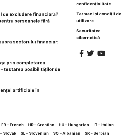
confidențialitate
Termeni și condiții de
l de excludere financiară?
 pentru persoanele fără
utilizare
Securitatea
cibernetică
upra sectorului financiar:
iga prin completarea
– testarea posibilităților de
enței artificiale în
FR – French
HR – Croatian
HU – Hungarian
IT – Italian
– Slovak
SL – Slovenian
SQ – Albanian
SR – Serbian