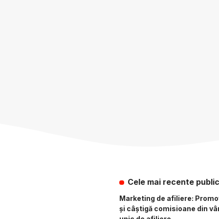
Cele mai recente public
Marketing de afiliere: Prom
și câștigă comisioane din vân
unic de afiliere.