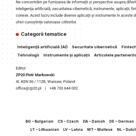
Ne concentrăm pe furnizarea de informații și perspective asupra diferi
inteligența artificială, securitatea cibernetică, instrumente, aplicații, fin
conexe. Acest lucru include diverse aplicații și instrumente în aceste 
oferi cunoștințe valoroase cititorilor.
Categorii tematice
Inteligență artificială (AI)
Securitate cibernetică
Fintec
Tehnologii
Instrumente și aplicații
Articolele parteneril
Editor:
ZP20 Piotr Markowski
Al. KEN 36 / 112B, Warsaw, Poland
office@zp20.pl | +48 733 644 002
BG – Bulgarian
CS – Czech
DA – Danish
DE – German
LT – Lithuanian
LV – Latvia
MT – Maltese
NL – Dutc