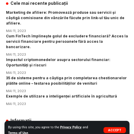
Cele mai recente publicații
Marketing de afiliere: Promovează produse sau servicii și
câștigă comisioane din vânzările făcute prin link-ul tău unic de
afiliere.
MAI 11, 2023
Cum FinTech împlinește golul de excludere financiară? Acces la
servicii financiare pentru persoanele fără acces la
bancarizare.
MAI 11, 2023
Impactul criptomonedelor asupra sectorului financiar:
Oportunități și riscuri
MAI 11, 2023
35 de sisteme pentru a câștiga prin completarea chestionarelor
plătite online – testarea posibilităților de venituri
MAI 11, 2023
Exemple de utilizare a inteligenței artificiale în agricultură
MAI 11, 2023
Informații
By using this site, you agree to the
Privacy Policy
and
GDPR
ACCEPT
Terms of Use
.