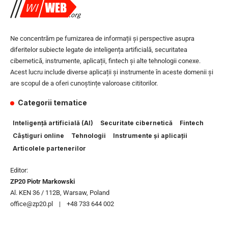
Ne concentrăm pe furnizarea de informații și perspective asupra
diferitelor subiecte legate de inteligența artificială, securitatea
cibernetică, instrumente, aplicații, fintech și alte tehnologii conexe.
Acest lucru include diverse aplicații și instrumente în aceste domenii și
are scopul de a oferi cunoștințe valoroase cititorilor.
Categorii tematice
Inteligență artificială (AI)
Securitate cibernetică
Fintech
Câștiguri online
Tehnologii
Instrumente și aplicații
Articolele partenerilor
Editor:
ZP20 Piotr Markowski
Al. KEN 36 / 112B, Warsaw, Poland
office@zp20.pl | +48 733 644 002