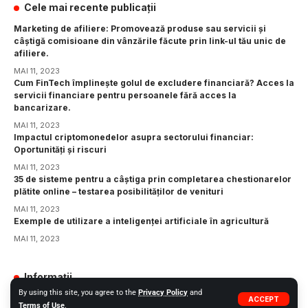
Cele mai recente publicații
Marketing de afiliere: Promovează produse sau servicii și
câștigă comisioane din vânzările făcute prin link-ul tău unic de
afiliere.
MAI 11, 2023
Cum FinTech împlinește golul de excludere financiară? Acces la
servicii financiare pentru persoanele fără acces la
bancarizare.
MAI 11, 2023
Impactul criptomonedelor asupra sectorului financiar:
Oportunități și riscuri
MAI 11, 2023
35 de sisteme pentru a câștiga prin completarea chestionarelor
plătite online – testarea posibilităților de venituri
MAI 11, 2023
Exemple de utilizare a inteligenței artificiale în agricultură
MAI 11, 2023
Informații
By using this site, you agree to the
Privacy Policy
and
GDPR
ACCEPT
Terms of Use
.