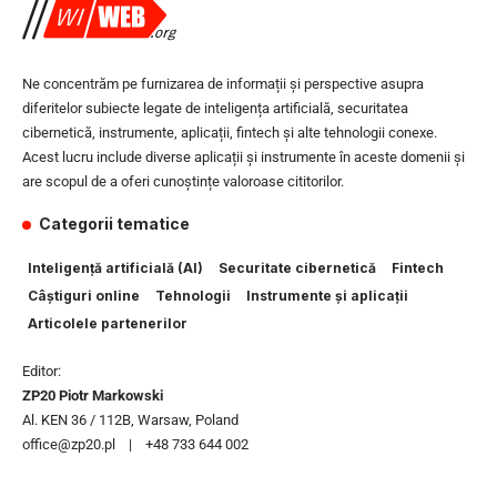
Ne concentrăm pe furnizarea de informații și perspective asupra
diferitelor subiecte legate de inteligența artificială, securitatea
cibernetică, instrumente, aplicații, fintech și alte tehnologii conexe.
Acest lucru include diverse aplicații și instrumente în aceste domenii și
are scopul de a oferi cunoștințe valoroase cititorilor.
Categorii tematice
Inteligență artificială (AI)
Securitate cibernetică
Fintech
Câștiguri online
Tehnologii
Instrumente și aplicații
Articolele partenerilor
Editor:
ZP20 Piotr Markowski
Al. KEN 36 / 112B, Warsaw, Poland
office@zp20.pl | +48 733 644 002