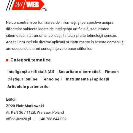
Ne concentrăm pe furnizarea de informații și perspective asupra
diferitelor subiecte legate de inteligența artificială, securitatea
cibernetică, instrumente, aplicații, fintech și alte tehnologii conexe.
Acest lucru include diverse aplicații și instrumente în aceste domenii și
are scopul de a oferi cunoștințe valoroase cititorilor.
Categorii tematice
Inteligență artificială (AI)
Securitate cibernetică
Fintech
Câștiguri online
Tehnologii
Instrumente și aplicații
Articolele partenerilor
Editor:
ZP20 Piotr Markowski
Al. KEN 36 / 112B, Warsaw, Poland
office@zp20.pl | +48 733 644 002