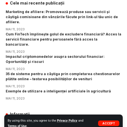
Cele mai recente publicații
Marketing de afiliere: Promovează produse sau servicii și
câștigă comisioane din vânzările făcute prin link-ul tău unic de
afiliere.
MAI 11, 2023
Cum FinTech împlinește golul de excludere financiară? Acces la
servicii financiare pentru persoanele fără acces la
bancarizare.
MAI 11, 2023
Impactul criptomonedelor asupra sectorului financiar:
Oportunități și riscuri
MAI 11, 2023
35 de sisteme pentru a câștiga prin completarea chestionarelor
plătite online – testarea posibilităților de venituri
MAI 11, 2023
Exemple de utilizare a inteligenței artificiale în agricultură
MAI 11, 2023
Informații
By using this site, you agree to the
Privacy Policy
and
GDPR
ACCEPT
Terms of Use
.