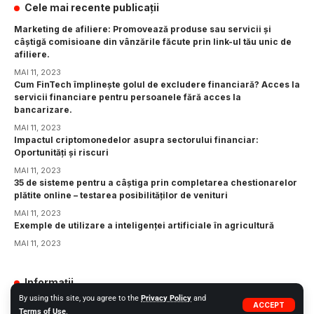
Cele mai recente publicații
Marketing de afiliere: Promovează produse sau servicii și
câștigă comisioane din vânzările făcute prin link-ul tău unic de
afiliere.
MAI 11, 2023
Cum FinTech împlinește golul de excludere financiară? Acces la
servicii financiare pentru persoanele fără acces la
bancarizare.
MAI 11, 2023
Impactul criptomonedelor asupra sectorului financiar:
Oportunități și riscuri
MAI 11, 2023
35 de sisteme pentru a câștiga prin completarea chestionarelor
plătite online – testarea posibilităților de venituri
MAI 11, 2023
Exemple de utilizare a inteligenței artificiale în agricultură
MAI 11, 2023
Informații
By using this site, you agree to the
Privacy Policy
and
GDPR
ACCEPT
Terms of Use
.