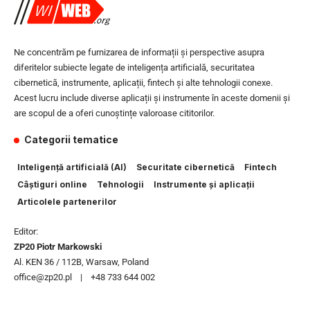
Ne concentrăm pe furnizarea de informații și perspective asupra
diferitelor subiecte legate de inteligența artificială, securitatea
cibernetică, instrumente, aplicații, fintech și alte tehnologii conexe.
Acest lucru include diverse aplicații și instrumente în aceste domenii și
are scopul de a oferi cunoștințe valoroase cititorilor.
Categorii tematice
Inteligență artificială (AI)
Securitate cibernetică
Fintech
Câștiguri online
Tehnologii
Instrumente și aplicații
Articolele partenerilor
Editor:
ZP20 Piotr Markowski
Al. KEN 36 / 112B, Warsaw, Poland
office@zp20.pl | +48 733 644 002