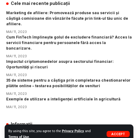
Cele mai recente publicații
Marketing de afiliere: Promovează produse sau servicii și
câștigă comisioane din vânzările făcute prin link-ul tău unic de
afiliere.
MAI 11, 2023
Cum FinTech împlinește golul de excludere financiară? Acces la
servicii financiare pentru persoanele fără acces la
bancarizare.
MAI 11, 2023
Impactul criptomonedelor asupra sectorului financiar:
Oportunități și riscuri
MAI 11, 2023
35 de sisteme pentru a câștiga prin completarea chestionarelor
plătite online – testarea posibilităților de venituri
MAI 11, 2023
Exemple de utilizare a inteligenței artificiale în agricultură
MAI 11, 2023
Informații
By using this site, you agree to the
Privacy Policy
and
GDPR
ACCEPT
Terms of Use
.