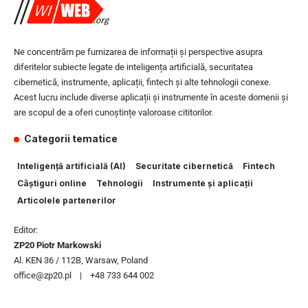
Ne concentrăm pe furnizarea de informații și perspective asupra
diferitelor subiecte legate de inteligența artificială, securitatea
cibernetică, instrumente, aplicații, fintech și alte tehnologii conexe.
Acest lucru include diverse aplicații și instrumente în aceste domenii și
are scopul de a oferi cunoștințe valoroase cititorilor.
Categorii tematice
Inteligență artificială (AI)
Securitate cibernetică
Fintech
Câștiguri online
Tehnologii
Instrumente și aplicații
Articolele partenerilor
Editor:
ZP20 Piotr Markowski
Al. KEN 36 / 112B, Warsaw, Poland
office@zp20.pl | +48 733 644 002