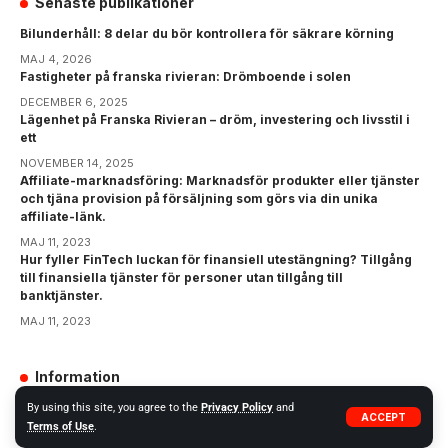
Senaste publikationer
Bilunderhåll: 8 delar du bör kontrollera för säkrare körning
MAJ 4, 2026
Fastigheter på franska rivieran: Drömboende i solen
DECEMBER 6, 2025
Lägenhet på Franska Rivieran – dröm, investering och livsstil i
ett
NOVEMBER 14, 2025
Affiliate-marknadsföring: Marknadsför produkter eller tjänster
och tjäna provision på försäljning som görs via din unika
affiliate-länk.
MAJ 11, 2023
Hur fyller FinTech luckan för finansiell utestängning? Tillgång
till finansiella tjänster för personer utan tillgång till
banktjänster.
MAJ 11, 2023
Information
GDPR
By using this site, you agree to the
Privacy Policy
and
ACCEPT
Terms of Use
.
Integritetspolicy