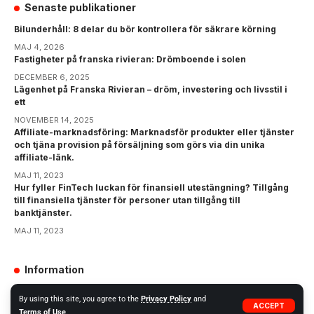
Senaste publikationer
Bilunderhåll: 8 delar du bör kontrollera för säkrare körning
MAJ 4, 2026
Fastigheter på franska rivieran: Drömboende i solen
DECEMBER 6, 2025
Lägenhet på Franska Rivieran – dröm, investering och livsstil i
ett
NOVEMBER 14, 2025
Affiliate-marknadsföring: Marknadsför produkter eller tjänster
och tjäna provision på försäljning som görs via din unika
affiliate-länk.
MAJ 11, 2023
Hur fyller FinTech luckan för finansiell utestängning? Tillgång
till finansiella tjänster för personer utan tillgång till
banktjänster.
MAJ 11, 2023
Information
GDPR
By using this site, you agree to the
Privacy Policy
and
ACCEPT
Terms of Use
.
Integritetspolicy