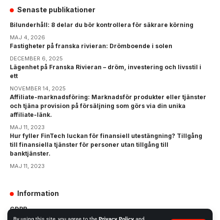
Senaste publikationer
Bilunderhåll: 8 delar du bör kontrollera för säkrare körning
MAJ 4, 2026
Fastigheter på franska rivieran: Drömboende i solen
DECEMBER 6, 2025
Lägenhet på Franska Rivieran – dröm, investering och livsstil i
ett
NOVEMBER 14, 2025
Affiliate-marknadsföring: Marknadsför produkter eller tjänster
och tjäna provision på försäljning som görs via din unika
affiliate-länk.
MAJ 11, 2023
Hur fyller FinTech luckan för finansiell utestängning? Tillgång
till finansiella tjänster för personer utan tillgång till
banktjänster.
MAJ 11, 2023
Information
GDPR
By using this site, you agree to the
Privacy Policy
and