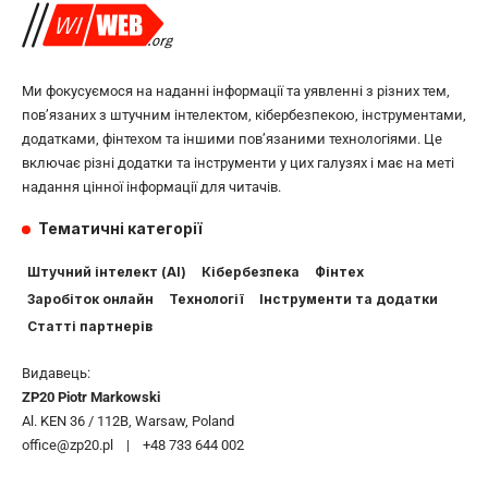
Ми фокусуємося на наданні інформації та уявленні з різних тем,
пов’язаних з штучним інтелектом, кібербезпекою, інструментами,
додатками, фінтехом та іншими пов’язаними технологіями. Це
включає різні додатки та інструменти у цих галузях і має на меті
надання цінної інформації для читачів.
Тематичні категорії
Штучний інтелект (AI)
Кібербезпека
Фінтех
Заробіток онлайн
Технології
Інструменти та додатки
Статті партнерів
Видавець:
ZP20 Piotr Markowski
Al. KEN 36 / 112B, Warsaw, Poland
office@zp20.pl | +48 733 644 002