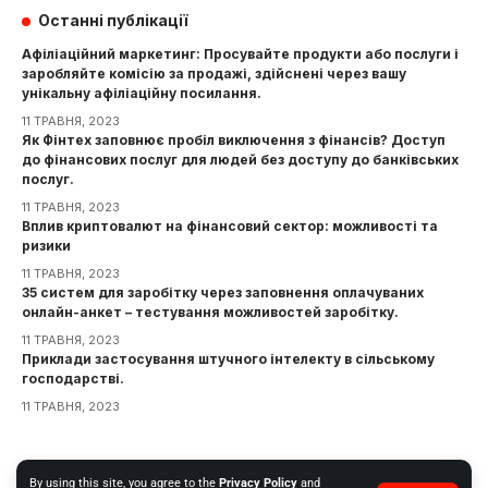
Останні публікації
Афіліаційний маркетинг: Просувайте продукти або послуги і
заробляйте комісію за продажі, здійснені через вашу
унікальну афіліаційну посилання.
11 ТРАВНЯ, 2023
Як Фінтех заповнює пробіл виключення з фінансів? Доступ
до фінансових послуг для людей без доступу до банківських
послуг.
11 ТРАВНЯ, 2023
Вплив криптовалют на фінансовий сектор: можливості та
ризики
11 ТРАВНЯ, 2023
35 систем для заробітку через заповнення оплачуваних
онлайн-анкет – тестування можливостей заробітку.
11 ТРАВНЯ, 2023
Приклади застосування штучного інтелекту в сільському
господарстві.
11 ТРАВНЯ, 2023
Інформація
By using this site, you agree to the
Privacy Policy
and