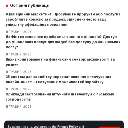
Останні публікації
Афіліаційний маркетинг: Просувайте продукти або послуги і
заробляйте комісію за продажі, здійснені через вашу
унікальну афіліаційну посилання.
11 ТРАВНЯ, 2023
Як Фінтех заповнює пробіл виключення з фінансів? Доступ
до фінансових послуг для людей без доступу до банківських
послуг.
11 ТРАВНЯ, 2023
Вплив криптовалют на фінансовий сектор: можливості та
ризики
11 ТРАВНЯ, 2023
35 систем для заробітку через заповнення оплачуваних
онлайн-анкет – тестування можливостей заробітку.
11 ТРАВНЯ, 2023
Приклади застосування штучного інтелекту в сільському
господарстві.
11 ТРАВНЯ, 2023
Інформація
By using this site, you agree to the
Privacy Policy
and