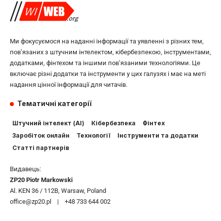
Ми фокусуємося на наданні інформації та уявленні з різних тем,
пов’язаних з штучним інтелектом, кібербезпекою, інструментами,
додатками, фінтехом та іншими пов’язаними технологіями. Це
включає різні додатки та інструменти у цих галузях і має на меті
надання цінної інформації для читачів.
Тематичні категорії
Штучний інтелект (AI)
Кібербезпека
Фінтех
Заробіток онлайн
Технології
Інструменти та додатки
Статті партнерів
Видавець:
ZP20 Piotr Markowski
Al. KEN 36 / 112B, Warsaw, Poland
office@zp20.pl | +48 733 644 002