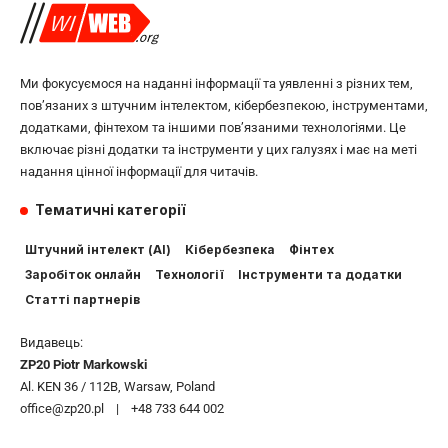
Ми фокусуємося на наданні інформації та уявленні з різних тем,
пов’язаних з штучним інтелектом, кібербезпекою, інструментами,
додатками, фінтехом та іншими пов’язаними технологіями. Це
включає різні додатки та інструменти у цих галузях і має на меті
надання цінної інформації для читачів.
Тематичні категорії
Штучний інтелект (AI)
Кібербезпека
Фінтех
Заробіток онлайн
Технології
Інструменти та додатки
Статті партнерів
Видавець:
ZP20 Piotr Markowski
Al. KEN 36 / 112B, Warsaw, Poland
office@zp20.pl | +48 733 644 002