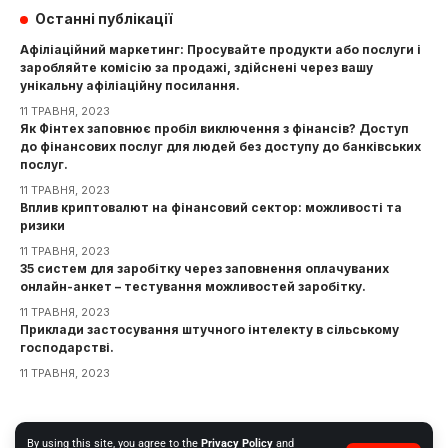
Останні публікації
Афіліаційний маркетинг: Просувайте продукти або послуги і
заробляйте комісію за продажі, здійснені через вашу
унікальну афіліаційну посилання.
11 ТРАВНЯ, 2023
Як Фінтех заповнює пробіл виключення з фінансів? Доступ
до фінансових послуг для людей без доступу до банківських
послуг.
11 ТРАВНЯ, 2023
Вплив криптовалют на фінансовий сектор: можливості та
ризики
11 ТРАВНЯ, 2023
35 систем для заробітку через заповнення оплачуваних
онлайн-анкет – тестування можливостей заробітку.
11 ТРАВНЯ, 2023
Приклади застосування штучного інтелекту в сільському
господарстві.
11 ТРАВНЯ, 2023
Інформація
By using this site, you agree to the
Privacy Policy
and