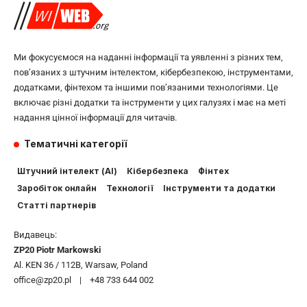
Ми фокусуємося на наданні інформації та уявленні з різних тем,
пов’язаних з штучним інтелектом, кібербезпекою, інструментами,
додатками, фінтехом та іншими пов’язаними технологіями. Це
включає різні додатки та інструменти у цих галузях і має на меті
надання цінної інформації для читачів.
Тематичні категорії
Штучний інтелект (AI)
Кібербезпека
Фінтех
Заробіток онлайн
Технології
Інструменти та додатки
Статті партнерів
Видавець:
ZP20 Piotr Markowski
Al. KEN 36 / 112B, Warsaw, Poland
office@zp20.pl | +48 733 644 002