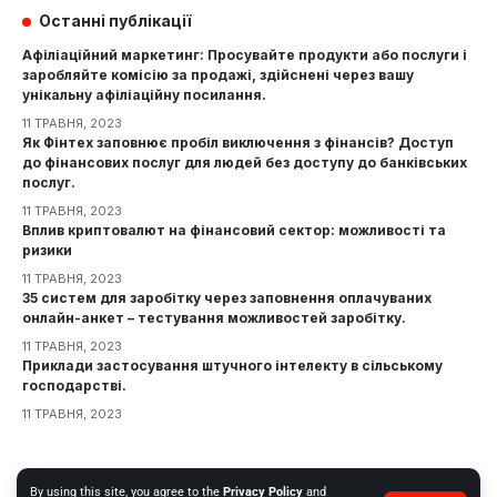
Останні публікації
Афіліаційний маркетинг: Просувайте продукти або послуги і
заробляйте комісію за продажі, здійснені через вашу
унікальну афіліаційну посилання.
11 ТРАВНЯ, 2023
Як Фінтех заповнює пробіл виключення з фінансів? Доступ
до фінансових послуг для людей без доступу до банківських
послуг.
11 ТРАВНЯ, 2023
Вплив криптовалют на фінансовий сектор: можливості та
ризики
11 ТРАВНЯ, 2023
35 систем для заробітку через заповнення оплачуваних
онлайн-анкет – тестування можливостей заробітку.
11 ТРАВНЯ, 2023
Приклади застосування штучного інтелекту в сільському
господарстві.
11 ТРАВНЯ, 2023
Інформація
By using this site, you agree to the
Privacy Policy
and