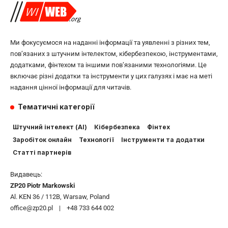
Ми фокусуємося на наданні інформації та уявленні з різних тем,
пов’язаних з штучним інтелектом, кібербезпекою, інструментами,
додатками, фінтехом та іншими пов’язаними технологіями. Це
включає різні додатки та інструменти у цих галузях і має на меті
надання цінної інформації для читачів.
Тематичні категорії
Штучний інтелект (AI)
Кібербезпека
Фінтех
Заробіток онлайн
Технології
Інструменти та додатки
Статті партнерів
Видавець:
ZP20 Piotr Markowski
Al. KEN 36 / 112B, Warsaw, Poland
office@zp20.pl | +48 733 644 002