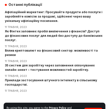
Останні публікації
Афіліаційний маркетинг: Просувайте продукти або послуги і
заробляйте комісію за продажі, здійснені через вашу
унікальну афіліаційну посилання.
11 ТРАВНЯ, 2023
Як Фінтех заповнює пробіл виключення з фінансів? Доступ
до фінансових послуг для людей без доступу до банківських
послуг.
11 ТРАВНЯ, 2023
Вплив криптовалют на фінансовий сектор: можливості та
ризики
11 ТРАВНЯ, 2023
35 систем для заробітку через заповнення оплачуваних
онлайн-анкет – тестування можливостей заробітку.
11 ТРАВНЯ, 2023
Приклади застосування штучного інтелекту в сільському
господарстві.
11 ТРАВНЯ, 2023
Інформація
By using this site, you agree to the
Privacy Policy
and