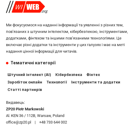
Ми фокусуємося на наданні інформації та уявленні з різних тем,
пов’язаних з штучним інтелектом, кібербезпекою, інструментами,
додатками, фінтехом та іншими пов’язаними технологіями. Це
включає різні додатки та інструменти у цих галузях і має на меті
надання цінної інформації для читачів.
Тематичні категорії
Штучний інтелект (AI)
Кібербезпека
Фінтех
Заробіток онлайн
Технології
Інструменти та додатки
Статті партнерів
Видавець:
ZP20 Piotr Markowski
Al. KEN 36 / 112B, Warsaw, Poland
office@zp20.pl | +48 733 644 002