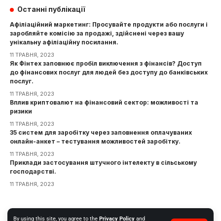
Останні публікації
Афіліаційний маркетинг: Просувайте продукти або послуги і
заробляйте комісію за продажі, здійснені через вашу
унікальну афіліаційну посилання.
11 ТРАВНЯ, 2023
Як Фінтех заповнює пробіл виключення з фінансів? Доступ
до фінансових послуг для людей без доступу до банківських
послуг.
11 ТРАВНЯ, 2023
Вплив криптовалют на фінансовий сектор: можливості та
ризики
11 ТРАВНЯ, 2023
35 систем для заробітку через заповнення оплачуваних
онлайн-анкет – тестування можливостей заробітку.
11 ТРАВНЯ, 2023
Приклади застосування штучного інтелекту в сільському
господарстві.
11 ТРАВНЯ, 2023
Інформація
By using this site, you agree to the
Privacy Policy
and