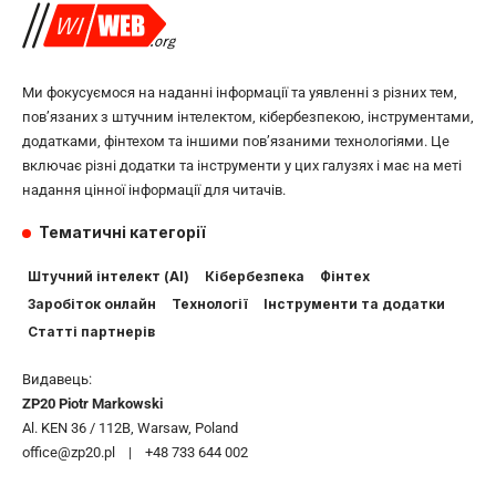
Ми фокусуємося на наданні інформації та уявленні з різних тем,
пов’язаних з штучним інтелектом, кібербезпекою, інструментами,
додатками, фінтехом та іншими пов’язаними технологіями. Це
включає різні додатки та інструменти у цих галузях і має на меті
надання цінної інформації для читачів.
Тематичні категорії
Штучний інтелект (AI)
Кібербезпека
Фінтех
Заробіток онлайн
Технології
Інструменти та додатки
Статті партнерів
Видавець:
ZP20 Piotr Markowski
Al. KEN 36 / 112B, Warsaw, Poland
office@zp20.pl | +48 733 644 002