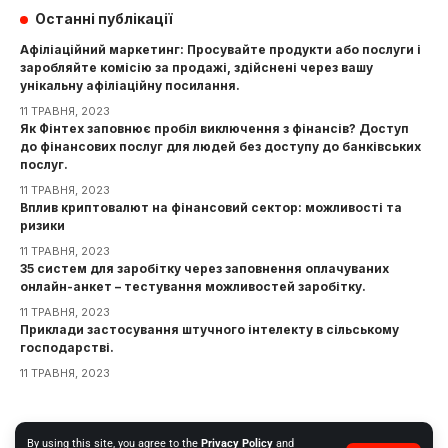
Останні публікації
Афіліаційний маркетинг: Просувайте продукти або послуги і
заробляйте комісію за продажі, здійснені через вашу
унікальну афіліаційну посилання.
11 ТРАВНЯ, 2023
Як Фінтех заповнює пробіл виключення з фінансів? Доступ
до фінансових послуг для людей без доступу до банківських
послуг.
11 ТРАВНЯ, 2023
Вплив криптовалют на фінансовий сектор: можливості та
ризики
11 ТРАВНЯ, 2023
35 систем для заробітку через заповнення оплачуваних
онлайн-анкет – тестування можливостей заробітку.
11 ТРАВНЯ, 2023
Приклади застосування штучного інтелекту в сільському
господарстві.
11 ТРАВНЯ, 2023
Інформація
By using this site, you agree to the
Privacy Policy
and