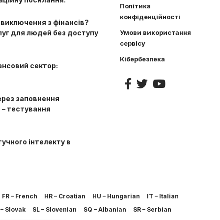
Політика
конфіденційності
 виключення з фінансів?
луг для людей без доступу
Умови використання
сервісу
Кібербезпека
ансовий сектор:
ерез заповнення
 – тестування
учного інтелекту в
FR – French
HR – Croatian
HU – Hungarian
IT – Italian
– Slovak
SL – Slovenian
SQ – Albanian
SR – Serbian