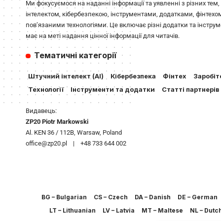
Ми фокусуємося на наданні інформації та уявленні з різних тем
інтелектом, кібербезпекою, інструментами, додатками, фінтехо
пов’язаними технологіями. Це включає різні додатки та інструме
має на меті надання цінної інформації для читачів.
Тематичні категорії
Штучний інтелект (AI)
Кібербезпека
Фінтех
Заробіт
Технології
Інструменти та додатки
Статті партнерів
Видавець:
ZP20 Piotr Markowski
Al. KEN 36 / 112B, Warsaw, Poland
office@zp20.pl | +48 733 644 002
BG – Bulgarian
CS – Czech
DA – Danish
DE – German
LT – Lithuanian
LV – Latvia
MT – Maltese
NL – Dutc