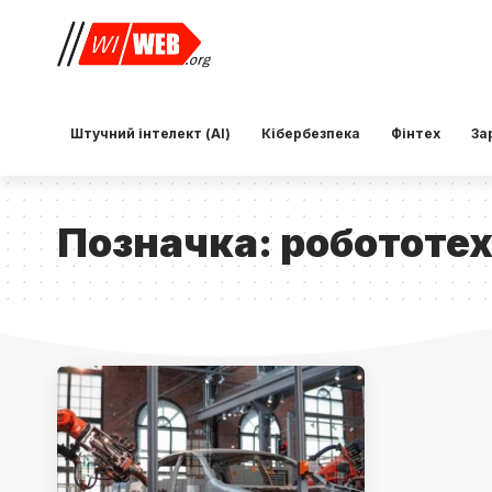
Штучний інтелект (AI)
Кібербезпека
Фінтех
За
Позначка:
робототех