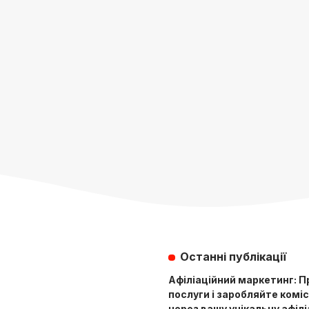
Останні публікації
Афіліаційний маркетинг: 
послуги і заробляйте коміс
через вашу унікальну афіл