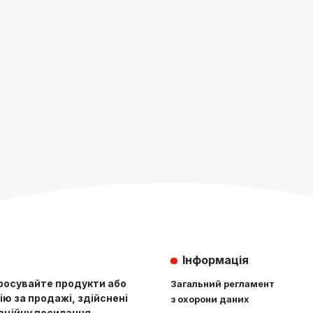
Інформація
Просувайте продукти або
Загальний регламент
ію за продажі, здійснені
з охорони даних
іаційну посилання.