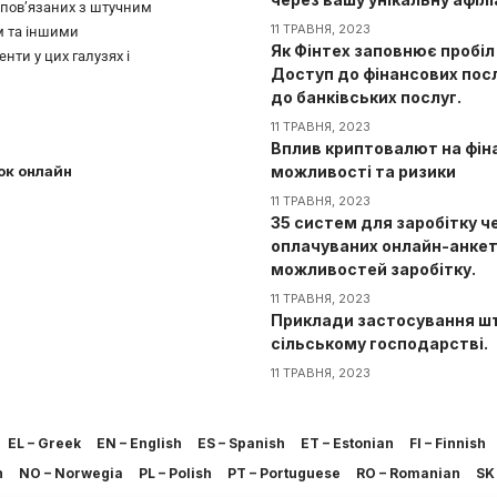
, пов’язаних з штучним
11 ТРАВНЯ, 2023
м та іншими
Як Фінтех заповнює пробіл
нти у цих галузях і
Доступ до фінансових пос
до банківських послуг.
11 ТРАВНЯ, 2023
Вплив криптовалют на фін
ок онлайн
можливості та ризики
11 ТРАВНЯ, 2023
35 систем для заробітку ч
оплачуваних онлайн-анкет
можливостей заробітку.
11 ТРАВНЯ, 2023
Приклади застосування шт
сільському господарстві.
11 ТРАВНЯ, 2023
EL – Greek
EN – English
ES – Spanish
ET – Estonian
FI – Finnish
h
NO – Norwegia
PL – Polish
PT – Portuguese
RO – Romanian
SK 