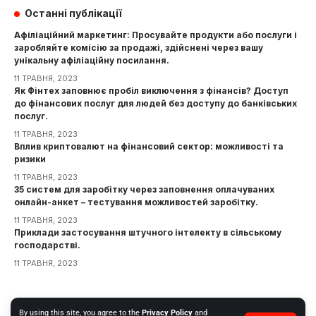
Останні публікації
Афіліаційний маркетинг: Просувайте продукти або послуги і
заробляйте комісію за продажі, здійснені через вашу
унікальну афіліаційну посилання.
11 ТРАВНЯ, 2023
Як Фінтех заповнює пробіл виключення з фінансів? Доступ
до фінансових послуг для людей без доступу до банківських
послуг.
11 ТРАВНЯ, 2023
Вплив криптовалют на фінансовий сектор: можливості та
ризики
11 ТРАВНЯ, 2023
35 систем для заробітку через заповнення оплачуваних
онлайн-анкет – тестування можливостей заробітку.
11 ТРАВНЯ, 2023
Приклади застосування штучного інтелекту в сільському
господарстві.
11 ТРАВНЯ, 2023
Інформація
By using this site, you agree to the
Privacy Policy
and