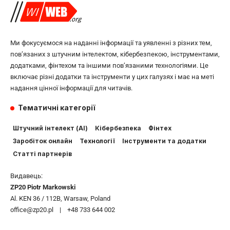
Ми фокусуємося на наданні інформації та уявленні з різних тем,
пов’язаних з штучним інтелектом, кібербезпекою, інструментами,
додатками, фінтехом та іншими пов’язаними технологіями. Це
включає різні додатки та інструменти у цих галузях і має на меті
надання цінної інформації для читачів.
Тематичні категорії
Штучний інтелект (AI)
Кібербезпека
Фінтех
Заробіток онлайн
Технології
Інструменти та додатки
Статті партнерів
Видавець:
ZP20 Piotr Markowski
Al. KEN 36 / 112B, Warsaw, Poland
office@zp20.pl | +48 733 644 002