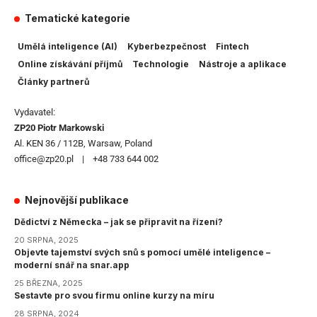
Tematické kategorie
Umělá inteligence (AI)
Kyberbezpečnost
Fintech
Online získávání příjmů
Technologie
Nástroje a aplikace
Články partnerů
Vydavatel:
ZP20 Piotr Markowski
Al. KEN 36 / 112B, Warsaw, Poland
office@zp20.pl | +48 733 644 002
Nejnovější publikace
Dědictví z Německa – jak se připravit na řízení?
20 SRPNA, 2025
Objevte tajemství svých snů s pomocí umělé inteligence –
moderní snář na snar.app
25 BŘEZNA, 2025
Sestavte pro svou firmu online kurzy na míru
28 SRPNA, 2024