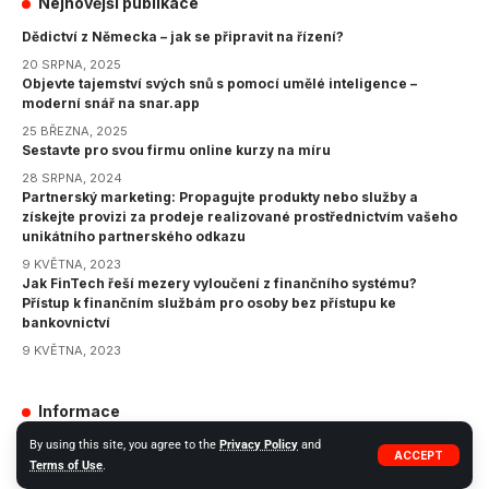
Nejnovější publikace
Dědictví z Německa – jak se připravit na řízení?
20 SRPNA, 2025
Objevte tajemství svých snů s pomocí umělé inteligence –
moderní snář na snar.app
25 BŘEZNA, 2025
Sestavte pro svou firmu online kurzy na míru
28 SRPNA, 2024
Partnerský marketing: Propagujte produkty nebo služby a
získejte provizi za prodeje realizované prostřednictvím vašeho
unikátního partnerského odkazu
9 KVĚTNA, 2023
Jak FinTech řeší mezery vyloučení z finančního systému?
Přístup k finančním službám pro osoby bez přístupu ke
bankovnictví
9 KVĚTNA, 2023
Informace
GDPR
By using this site, you agree to the
Privacy Policy
and
ACCEPT
Terms of Use
.
Zásady ochrany osobních údajů