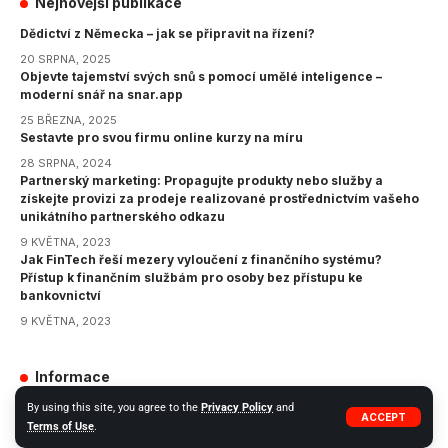
Nejnovější publikace
Dědictví z Německa – jak se připravit na řízení?
20 SRPNA, 2025
Objevte tajemství svých snů s pomocí umělé inteligence –
moderní snář na snar.app
25 BŘEZNA, 2025
Sestavte pro svou firmu online kurzy na míru
28 SRPNA, 2024
Partnerský marketing: Propagujte produkty nebo služby a
získejte provizi za prodeje realizované prostřednictvím vašeho
unikátního partnerského odkazu
9 KVĚTNA, 2023
Jak FinTech řeší mezery vyloučení z finančního systému?
Přístup k finančním službám pro osoby bez přístupu ke
bankovnictví
9 KVĚTNA, 2023
Informace
GDPR
By using this site, you agree to the
Privacy Policy
and
ACCEPT
Terms of Use
.
Zásady ochrany osobních údajů