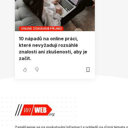
ONLINE ZÍSKÁVÁNÍ PŘÍJMŮ
10 nápadů na online práci,
které nevyžadují rozsáhlé
znalosti ani zkušenosti, aby je
začít.
Zaměřujeme se na poskytování informací a pohledů na různá témata 