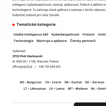
inteligencí, kyberbezpečností, nástroji, aplikacemi, Fintech a dalšími s
technologiemi. To zahrnuje různé aplikace a nástroje v těchto oblastec
hodnotné znalosti pro naše čtenáře.
Tematické kategorie
Umělá inteligence (AI)
Kyberbezpečnost
Fintech
Onli
Technologie
Nástroje a aplikace
Články partnerů
Vydavatel:
ZP20 Piotr Markowski
Al. KEN 36 / 112B, Warsaw, Poland
office@zp20.pl | +48 733 644 002
BG – Bulgarian
CS – Czech
DA – Danish
DE – German
LT – Lithuanian
LV – Latvia
MT – Maltese
NL – Dutc