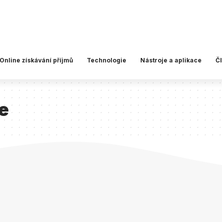
Online získávání příjmů
Technologie
Nástroje a aplikace
Č
ce