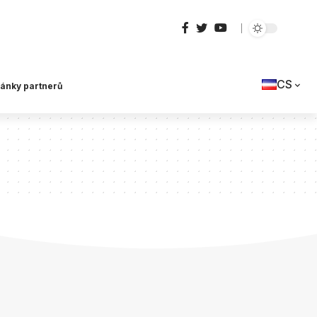
CS
lánky partnerů