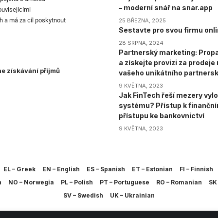
– moderní snář na snar.app
ouvisejícími
h a má za cíl poskytnout
25 BŘEZNA, 2025
Sestavte pro svou firmu onli
28 SRPNA, 2024
Partnerský marketing: Propa
a získejte provizi za prodej
ne získávání příjmů
vašeho unikátního partners
9 KVĚTNA, 2023
Jak FinTech řeší mezery vylo
systému? Přístup k finančn
přístupu ke bankovnictví
9 KVĚTNA, 2023
EL – Greek
EN – English
ES – Spanish
ET – Estonian
FI – Finnish
h
NO – Norwegia
PL – Polish
PT – Portuguese
RO – Romanian
SK 
SV – Swedish
UK – Ukrainian