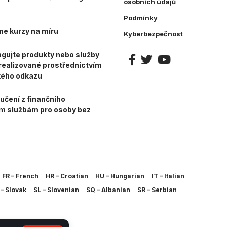
osobních údajů
Podmínky
ne kurzy na míru
Kyberbezpečnost
gujte produkty nebo služby
e realizované prostřednictvím
kého odkazu
učení z finančního
ím službám pro osoby bez
FR – French
HR – Croatian
HU – Hungarian
IT – Italian
– Slovak
SL – Slovenian
SQ – Albanian
SR – Serbian