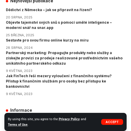
Nejnovější publikace
Dědictví z Německa – jak se připravit na řízení?
20 SRPNA, 2025
Objevte tajemství svých snů s pomocí umělé inteligence –
moderní snář na snar.app
25 BŘEZNA, 2025
Sestavte pro svou firmu online kurzy na míru
28 SRPNA, 2024
Partnerský marketing: Propagujte produkty nebo služby a
získejte provizi za prodeje realizované prostřednictvím vašeho
unikátního partnerského odkazu
9 KVĚTNA, 2023
Jak FinTech řeší mezery vyloučení z finančního systému?
Přístup k finančním službám pro osoby bez přístupu ke
bankovnictví
9 KVĚTNA, 2023
Informace
GDPR
By using this site, you agree to the
Privacy Policy
and
ACCEPT
Terms of Use
.
Zásady ochrany osobních údajů