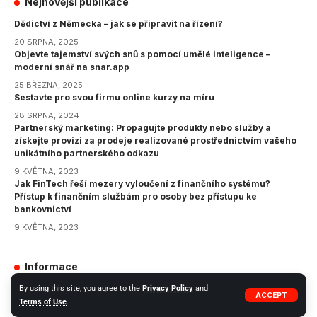
Nejnovější publikace
Dědictví z Německa – jak se připravit na řízení?
20 SRPNA, 2025
Objevte tajemství svých snů s pomocí umělé inteligence –
moderní snář na snar.app
25 BŘEZNA, 2025
Sestavte pro svou firmu online kurzy na míru
28 SRPNA, 2024
Partnerský marketing: Propagujte produkty nebo služby a
získejte provizi za prodeje realizované prostřednictvím vašeho
unikátního partnerského odkazu
9 KVĚTNA, 2023
Jak FinTech řeší mezery vyloučení z finančního systému?
Přístup k finančním službám pro osoby bez přístupu ke
bankovnictví
9 KVĚTNA, 2023
Informace
GDPR
By using this site, you agree to the
Privacy Policy
and
ACCEPT
Terms of Use
.
Zásady ochrany osobních údajů