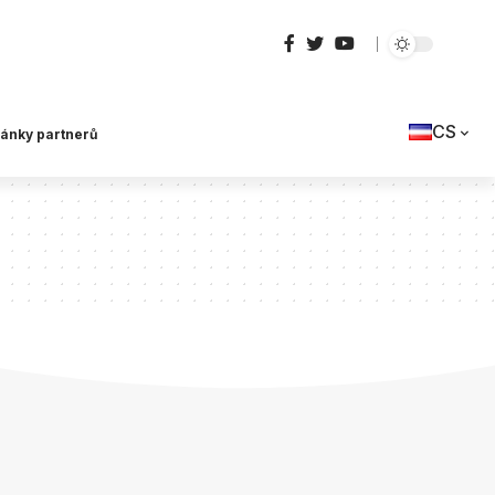
CS
lánky partnerů