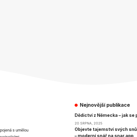
Nejnovější publikace
Dědictví z Německa – jak se p
20 SRPNA, 2025
Objevte tajemství svých snů
spojená s umělou
– moderní snář na snar.app
ouvisejícími