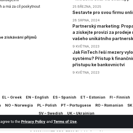
h a má za cíl poskytnout
25 BŘEZNA, 2025
Sestavte pro svou firmu onli
28 SRPNA, 2024
Partnerský marketing: Propa
a získejte provizi za prodej
ne získávání příjmů
vašeho unikátního partners
9 KVĚTNA, 2023
Jak FinTech řeší mezery vylo
systému? Přístup k finančn
přístupu ke bankovnictví
9 KVĚTNA, 2023
EL – Greek
EN – English
ES – Spanish
ET – Estonian
FI – Finnish
h
NO – Norwegia
PL – Polish
PT – Portuguese
RO – Romanian
SK 
SV – Swedish
UK – Ukrainian
u agree to the
Privacy Policy
and
Terms of Use
.
© 2023 WIWEB.ORG. ZP20 Piotr Markowski.