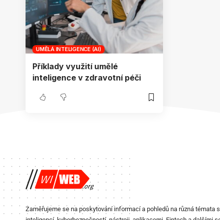
UMĚLÁ INTELIGENCE (AI)
Příklady využití umělé
inteligence v zdravotní péči
Zaměřujeme se na poskytování informací a pohledů na různá témata 
inteligencí, kyberbezpečností, nástroji, aplikacemi, Fintech a dalšími s