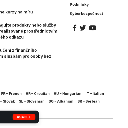
Podmínky
ne kurzy na míru
Kyberbezpečnost
gujte produkty nebo služby
e realizované prostřednictvím
kého odkazu
učení z finančního
ím službám pro osoby bez
FR – French
HR – Croatian
HU – Hungarian
IT – Italian
– Slovak
SL – Slovenian
SQ – Albanian
SR – Serbian
ACCEPT