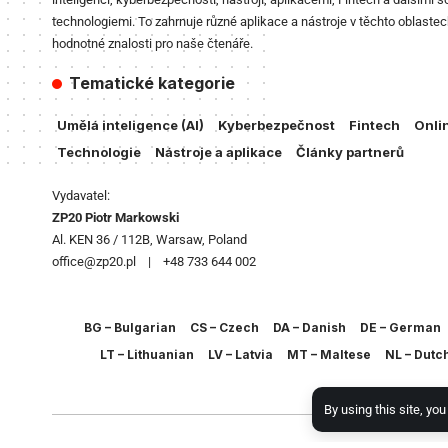
technologiemi. To zahrnuje různé aplikace a nástroje v těchto oblastec
hodnotné znalosti pro naše čtenáře.
Tematické kategorie
Umělá inteligence (AI)
Kyberbezpečnost
Fintech
Onli
Technologie
Nástroje a aplikace
Články partnerů
Vydavatel:
ZP20 Piotr Markowski
Al. KEN 36 / 112B, Warsaw, Poland
office@zp20.pl | +48 733 644 002
BG – Bulgarian
CS – Czech
DA – Danish
DE – German
LT – Lithuanian
LV – Latvia
MT – Maltese
NL – Dutc
By using this site, yo