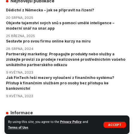
Nejnovější publikace
Dědictví z Německa – jak se připravit na řízení?
20 SRPNA, 2025
Objevte tajemství svých snů s pomocí umělé inteligence –
moderní snář na snar.app
25 BŘEZNA, 2025
Sestavte pro svou firmu online kurzy na míru
28 SRPNA, 2024
Partnerský marketing: Propagujte produkty nebo služby a
získejte provizi za prodeje realizované prostřednictvím vašeho
unikátního partnerského odkazu
9 KVĚTNA, 2023
Jak FinTech řeší mezery vyloučení z finančního systému?
Přístup k finančním službám pro osoby bez přístupu ke
bankovnictví
9 KVĚTNA, 2023
Informace
GDPR
By using this site, you agree to the
Privacy Policy
and
ACCEPT
Terms of Use
.
Zásady ochrany osobních údajů