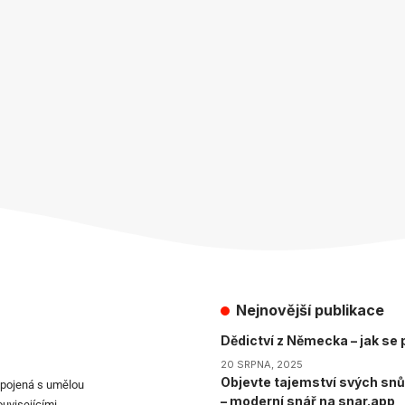
Nejnovější publikace
Dědictví z Německa – jak se p
20 SRPNA, 2025
Objevte tajemství svých snů
spojená s umělou
– moderní snář na snar.app
ouvisejícími