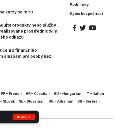
Podmínky
ne kurzy na míru
Kyberbezpečnost
gujte produkty nebo služby
e realizované prostřednictvím
kého odkazu
učení z finančního
ím službám pro osoby bez
FR – French
HR – Croatian
HU – Hungarian
IT – Italian
– Slovak
SL – Slovenian
SQ – Albanian
SR – Serbian
ACCEPT