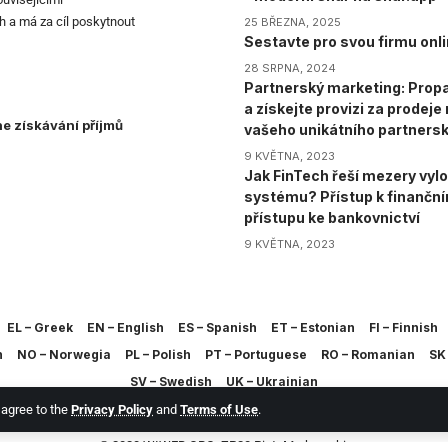
h a má za cíl poskytnout
25 BŘEZNA, 2025
Sestavte pro svou firmu onli
28 SRPNA, 2024
Partnerský marketing: Propa
a získejte provizi za prodej
ne získávání příjmů
vašeho unikátního partners
9 KVĚTNA, 2023
Jak FinTech řeší mezery vylo
systému? Přístup k finančn
přístupu ke bankovnictví
9 KVĚTNA, 2023
EL – Greek
EN – English
ES – Spanish
ET – Estonian
FI – Finnish
h
NO – Norwegia
PL – Polish
PT – Portuguese
RO – Romanian
SK 
SV – Swedish
UK – Ukrainian
u agree to the
Privacy Policy
and
Terms of Use
.
© 2023 WIWEB.ORG. ZP20 Piotr Markowski.