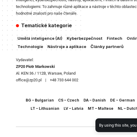
technologiemi. To zahrnuje různé aplikace a nástroje v těchto oblastec
hodnotné znalosti pro naše čtenáře.
Tematické kategorie
Umělá inteligence (AI)
Kyberbezpečnost
Fintech
Onli
Technologie
Nástroje a aplikace
Články partnerů
Vydavatel:
ZP20 Piotr Markowski
Al. KEN 36 / 112B, Warsaw, Poland
office@zp20.pl | +48 733 644 002
BG – Bulgarian
CS – Czech
DA – Danish
DE – German
LT – Lithuanian
LV – Latvia
MT – Maltese
NL – Dutc
By using this site, yo