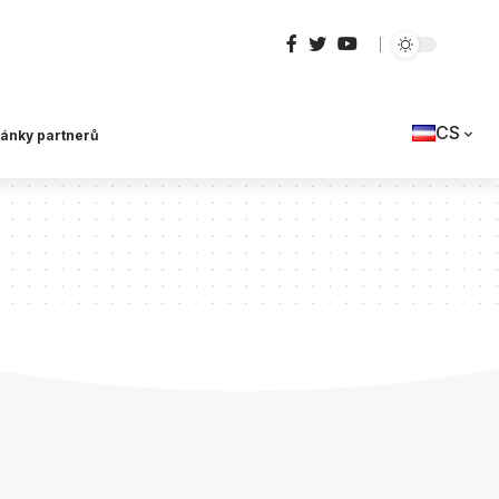
CS
lánky partnerů