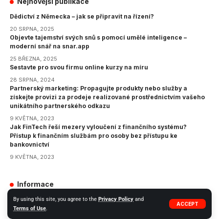
Nejnovější publikace
Dědictví z Německa – jak se připravit na řízení?
20 SRPNA, 2025
Objevte tajemství svých snů s pomocí umělé inteligence –
moderní snář na snar.app
25 BŘEZNA, 2025
Sestavte pro svou firmu online kurzy na míru
28 SRPNA, 2024
Partnerský marketing: Propagujte produkty nebo služby a
získejte provizi za prodeje realizované prostřednictvím vašeho
unikátního partnerského odkazu
9 KVĚTNA, 2023
Jak FinTech řeší mezery vyloučení z finančního systému?
Přístup k finančním službám pro osoby bez přístupu ke
bankovnictví
9 KVĚTNA, 2023
Informace
GDPR
By using this site, you agree to the
Privacy Policy
and
ACCEPT
Terms of Use
.
Zásady ochrany osobních údajů