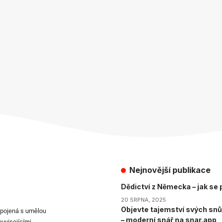
Nejnovější publikace
Dědictví z Německa – jak se p
20 SRPNA, 2025
Objevte tajemství svých snů
spojená s umělou
– moderní snář na snar.app
ouvisejícími