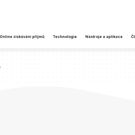
Online získávání příjmů
Technologie
Nástroje a aplikace
Č
e