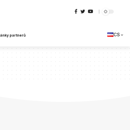
CS
lánky partnerů