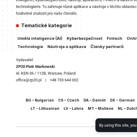
technologiemi. To zahrnuje různé aplikace a nástroje v těchto oblastec
hodnotné znalosti pro naše čtenáře.
Tematické kategorie
Umělá inteligence (AI)
Kyberbezpečnost
Fintech
Onli
Technologie
Nástroje a aplikace
Články partnerů
Vydavatel:
ZP20 Piotr Markowski
Al. KEN 36 / 112B, Warsaw, Poland
office@zp20.pl | +48 733 644 002
BG – Bulgarian
CS – Czech
DA – Danish
DE – German
LT – Lithuanian
LV – Latvia
MT – Maltese
NL – Dutc
By using this site, yo