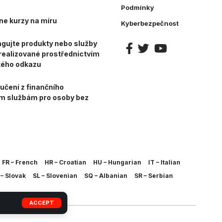
Podmínky
ne kurzy na míru
Kyberbezpečnost
gujte produkty nebo služby
e realizované prostřednictvím
kého odkazu
učení z finančního
ím službám pro osoby bez
FR – French
HR – Croatian
HU – Hungarian
IT – Italian
– Slovak
SL – Slovenian
SQ – Albanian
SR – Serbian
ACCEPT