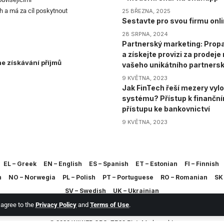
h a má za cíl poskytnout
25 BŘEZNA, 2025
Sestavte pro svou firmu onli
28 SRPNA, 2024
Partnerský marketing: Propa
a získejte provizi za prodej
ne získávání příjmů
vašeho unikátního partners
9 KVĚTNA, 2023
Jak FinTech řeší mezery vylo
systému? Přístup k finančn
přístupu ke bankovnictví
9 KVĚTNA, 2023
EL – Greek
EN – English
ES – Spanish
ET – Estonian
FI – Finnish
h
NO – Norwegia
PL – Polish
PT – Portuguese
RO – Romanian
SK 
SV – Swedish
UK – Ukrainian
u agree to the
Privacy Policy
and
Terms of Use
.
© 2023 WIWEB.ORG. ZP20 Piotr Markowski.