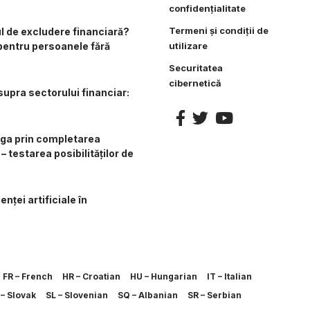
confidențialitate
Termeni și condiții de
l de excludere financiară?
 pentru persoanele fără
utilizare
Securitatea
cibernetică
upra sectorului financiar:
iga prin completarea
– testarea posibilităților de
enței artificiale în
FR – French
HR – Croatian
HU – Hungarian
IT – Italian
– Slovak
SL – Slovenian
SQ – Albanian
SR – Serbian