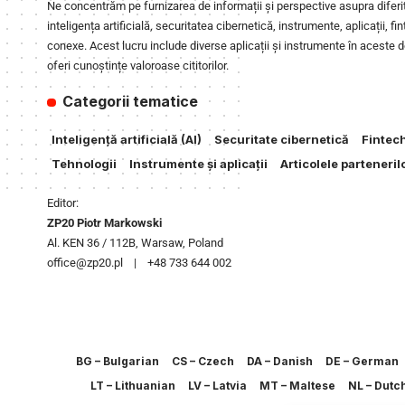
Ne concentrăm pe furnizarea de informații și perspective asupra diferi
inteligența artificială, securitatea cibernetică, instrumente, aplicații, fin
conexe. Acest lucru include diverse aplicații și instrumente în aceste 
oferi cunoștințe valoroase cititorilor.
Categorii tematice
Inteligență artificială (AI)
Securitate cibernetică
Fintec
Tehnologii
Instrumente și aplicații
Articolele parteneril
Editor:
ZP20 Piotr Markowski
Al. KEN 36 / 112B, Warsaw, Poland
office@zp20.pl | +48 733 644 002
BG – Bulgarian
CS – Czech
DA – Danish
DE – German
LT – Lithuanian
LV – Latvia
MT – Maltese
NL – Dutc