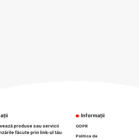
ații
Informații
ovează produse sau servicii
GDPR
zările făcute prin link-ul tău
Politica de