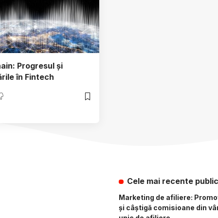
ain: Progresul și
rile în Fintech
Cele mai recente public
Marketing de afiliere: Prom
și câștigă comisioane din vân
unic de afiliere.