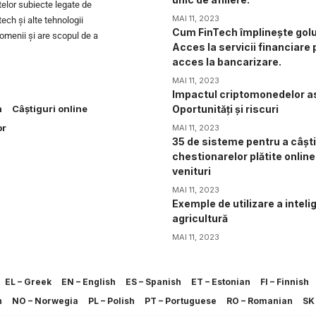
telor subiecte legate de
MAI 11, 2023
tech și alte tehnologii
Cum FinTech împlinește golu
domenii și are scopul de a
Acces la servicii financiare
acces la bancarizare.
MAI 11, 2023
Impactul criptomonedelor as
h
Câștiguri online
Oportunități și riscuri
or
MAI 11, 2023
35 de sisteme pentru a câșt
chestionarelor plătite online 
venituri
MAI 11, 2023
Exemple de utilizare a intelig
agricultură
MAI 11, 2023
EL – Greek
EN – English
ES – Spanish
ET – Estonian
FI – Finnish
h
NO – Norwegia
PL – Polish
PT – Portuguese
RO – Romanian
SK 