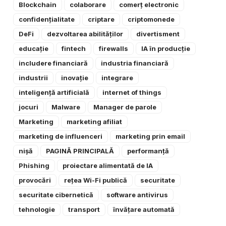
Blockchain
colaborare
comerț electronic
confidențialitate
criptare
criptomonede
DeFi
dezvoltarea abilităților
divertisment
educație
fintech
firewalls
IA în producție
includere financiară
industria financiară
industrii
inovație
integrare
inteligență artificială
internet of things
jocuri
Malware
Manager de parole
Marketing
marketing afiliat
marketing de influenceri
marketing prin email
nișă
PAGINĂ PRINCIPALĂ
performanță
Phishing
proiectare alimentată de IA
provocări
rețea Wi-Fi publică
securitate
securitate cibernetică
software antivirus
tehnologie
transport
învățare automată