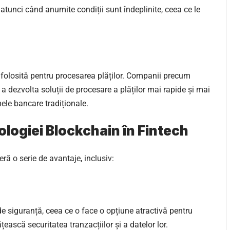
tunci când anumite condiții sunt îndeplinite, ceea ce le
folosită pentru procesarea plăților. Companii precum
a dezvolta soluții de procesare a plăților mai rapide și mai
mele bancare tradiționale.
hnologiei Blockchain în Fintech
eră o serie de avantaje, inclusiv:
de siguranță, ceea ce o face o opțiune atractivă pentru
țească securitatea tranzacțiilor și a datelor lor.