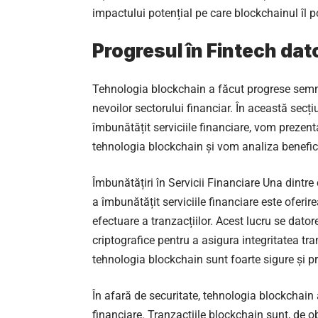
impactului potențial pe care blockchainul îl po
Progresul în Fintech dat
Tehnologia blockchain a făcut progrese semnif
nevoilor sectorului financiar. În această sec
îmbunătățit serviciile financiare, vom prezent
tehnologia blockchain și vom analiza beneficii
Îmbunătățiri în Servicii Financiare Una dintr
a îmbunătățit serviciile financiare este oferi
efectuare a tranzacțiilor. Acest lucru se dato
criptografice pentru a asigura integritatea tran
tehnologia blockchain sunt foarte sigure și pra
În afară de securitate, tehnologia blockchain 
financiare. Tranzacțiile blockchain sunt, de ob