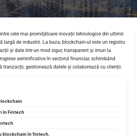
tre cele mai promițătoare inovații tehnologice din ultimii
 largă de industrii. La baza, blockchain-ul este un registru
acții și date într-un mod sigur, transparent și imun la
progrese semnificative în sectorul financiar, schimbând
ă tranzacții, gestionează datele și colaborează cu clienții.
 blockchain
n în Fintech
intech
 blockchain în fintech.