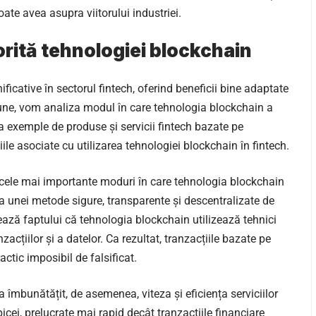
ate avea asupra viitorului industriei.
orită tehnologiei blockchain
icative în sectorul fintech, oferind beneficii bine adaptate
țiune, vom analiza modul în care tehnologia blockchain a
a exemple de produse și servicii fintech bazate pe
le asociate cu utilizarea tehnologiei blockchain în fintech.
e cele mai importante moduri în care tehnologia blockchain
rea unei metode sigure, transparente și descentralizate de
rează faptului că tehnologia blockchain utilizează tehnici
zacțiilor și a datelor. Ca rezultat, tranzacțiile bazate pe
ctic imposibil de falsificat.
a îmbunătățit, de asemenea, viteza și eficiența serviciilor
icei, prelucrate mai rapid decât tranzacțiile financiare