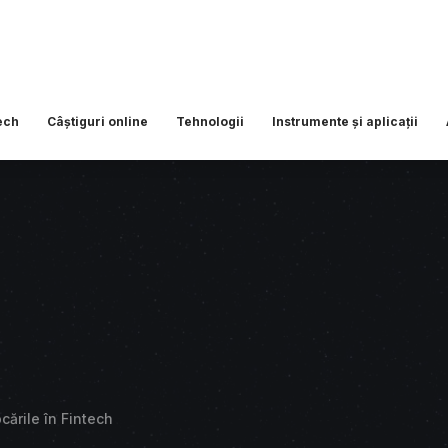
ech
Câștiguri online
Tehnologii
Instrumente și aplicații
cările în Fintech