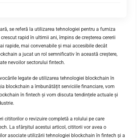
ră, se referă la utilizarea tehnologiei pentru a furniza
a crescut rapid în ultimii ani, împins de creșterea cererii
 mai rapide, mai convenabile și mai accesibile decât
ockchain a jucat un rol semnificativ în această creștere,
ate nevoilor sectorului fintech.
vocările legate de utilizarea tehnologiei blockchain în
a blockchain a îmbunătățit serviciile financiare, vom
ockchain în fintech și vom discuta tendințele actuale și
ustrie.
ri cititorilor o revizuire completă a rolului pe care
ch. La sfârșitul acestui articol, cititorii vor avea o
or asociate utilizării tehnologiei blockchain în fintech și a