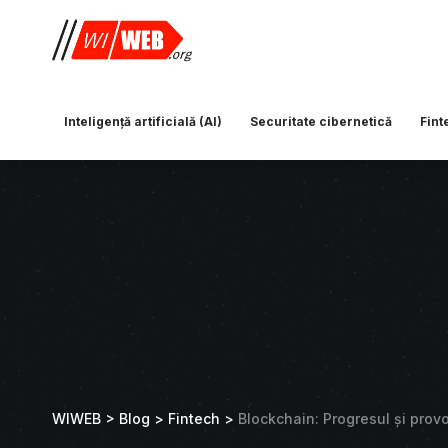
Inteligență artificială (AI)
Securitate cibernetică
Fint
WIWEB
>
Blog
>
Fintech
>
Blockchain: Progresul și provo