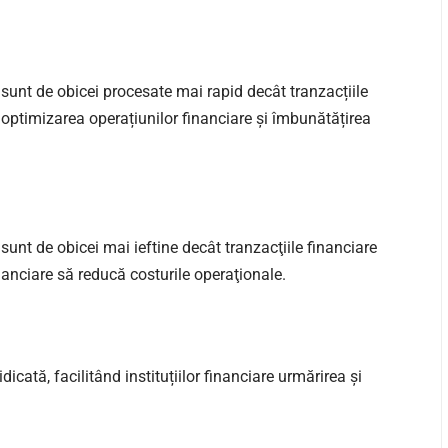
sunt de obicei procesate mai rapid decât tranzacțiile
a optimizarea operațiunilor financiare și îmbunătățirea
unt de obicei mai ieftine decât tranzacţiile financiare
financiare să reducă costurile operaţionale.
cată, facilitând instituțiilor financiare urmărirea și