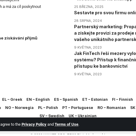
h a má za cíl poskytnout
25 BŘEZNA, 2025
Sestavte pro svou firmu onli
28 SRPNA, 2024
Partnerský marketing: Propa
a získejte provizi za prodej
ne získávání příjmů
vašeho unikátního partners
9 KVĚTNA, 2023
Jak FinTech řeší mezery vylo
systému? Přístup k finančn
přístupu ke bankovnictví
9 KVĚTNA, 2023
EL – Greek
EN – English
ES – Spanish
ET – Estonian
FI – Finnish
h
NO – Norwegia
PL – Polish
PT – Portuguese
RO – Romanian
SK 
SV – Swedish
UK – Ukrainian
u agree to the
Privacy Policy
and
Terms of Use
.
© 2023 WIWEB.ORG. ZP20 Piotr Markowski.