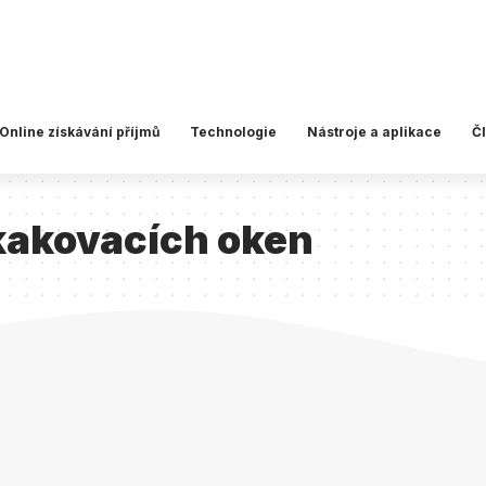
Online získávání příjmů
Technologie
Nástroje a aplikace
Č
kakovacích oken