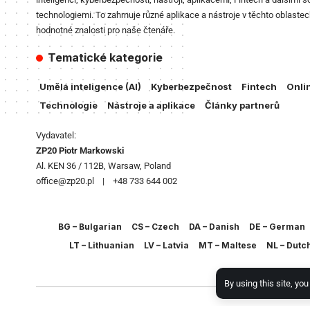
technologiemi. To zahrnuje různé aplikace a nástroje v těchto oblastec
hodnotné znalosti pro naše čtenáře.
Tematické kategorie
Umělá inteligence (AI)
Kyberbezpečnost
Fintech
Onli
Technologie
Nástroje a aplikace
Články partnerů
Vydavatel:
ZP20 Piotr Markowski
Al. KEN 36 / 112B, Warsaw, Poland
office@zp20.pl | +48 733 644 002
BG – Bulgarian
CS – Czech
DA – Danish
DE – German
LT – Lithuanian
LV – Latvia
MT – Maltese
NL – Dutc
By using this site, yo