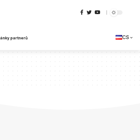
CS
lánky partnerů