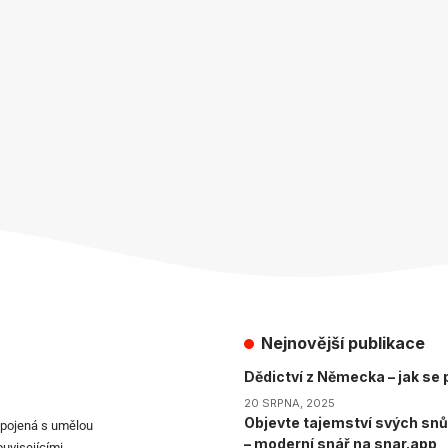
Nejnovější publikace
Dědictví z Německa – jak se p
20 SRPNA, 2025
Objevte tajemství svých snů
spojená s umělou
– moderní snář na snar.app
ouvisejícími