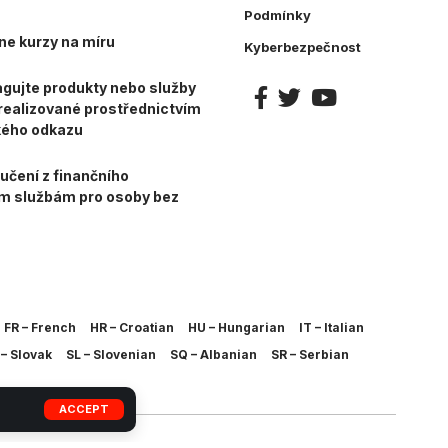
Podmínky
ne kurzy na míru
Kyberbezpečnost
gujte produkty nebo služby
e realizované prostřednictvím
kého odkazu
učení z finančního
ím službám pro osoby bez
FR – French
HR – Croatian
HU – Hungarian
IT – Italian
– Slovak
SL – Slovenian
SQ – Albanian
SR – Serbian
ACCEPT