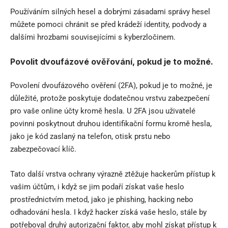
Používáním silných hesel a dobrými zásadami správy hesel
můžete pomoci chránit se před krádeží identity, podvody a
dalšími hrozbami souvisejícími s kyberzločinem.
Povolit dvoufázové ověřování, pokud je to možné.
Povolení dvoufázového ověření (2FA), pokud je to možné, je
důležité, protože poskytuje dodatečnou vrstvu zabezpečení
pro vaše online účty kromě hesla. U 2FA jsou uživatelé
povinni poskytnout druhou identifikační formu kromě hesla,
jako je kód zaslaný na telefon, otisk prstu nebo
zabezpečovací klíč.
Tato další vrstva ochrany výrazně ztěžuje hackerům přístup k
vašim účtům, i když se jim podaří získat vaše heslo
prostřednictvím metod, jako je phishing, hacking nebo
odhadování hesla. I když hacker získá vaše heslo, stále by
potřeboval druhý autorizační faktor, aby mohl získat přístup k