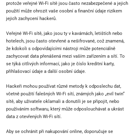
protože veřejné Wi-Fi sítě jsou často nezabezpečené a jejich
použití může ohrozit vaše osobní a finanční údaje rizikem
jejich zachycení hackerů.
Veřejné Wi-Fi sítě, jako jsou ty v kavárnách, letištích nebo
hotelech, jsou často otevřené a nešifrované, což znamená,
že kdokoli s odpovídajícími nástroji může potenciálně
zachycovat data přenášená mezi vaším zařízením a sítí. To
se týká citlivých informací, jako je číslo kreditní karty,
přihlašovací údaje a další osobní údaje.
Hackeři mohou používat různé metody k odposlechu dat,
včetně použití falešných Wi-Fi sítí, známých jako „evil twin“
sítě, aby uživatele oklamali a donutili je se připojit, nebo
používáním softwaru, který může odposlouchávat a ukrást
data z otevřených Wi-Fi sítí.
Aby se ochránit při nakupování online, doporučuje se