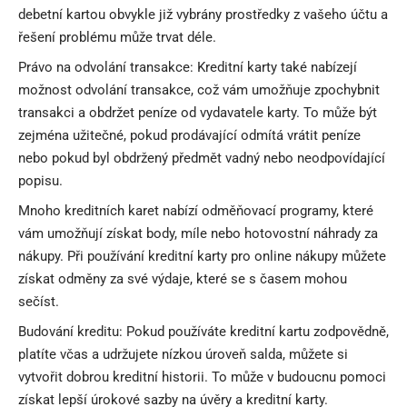
debetní kartou obvykle již vybrány prostředky z vašeho účtu a
řešení problému může trvat déle.
Právo na odvolání transakce: Kreditní karty také nabízejí
možnost odvolání transakce, což vám umožňuje zpochybnit
transakci a obdržet peníze od vydavatele karty. To může být
zejména užitečné, pokud prodávající odmítá vrátit peníze
nebo pokud byl obdržený předmět vadný nebo neodpovídající
popisu.
Mnoho kreditních karet nabízí odměňovací programy, které
vám umožňují získat body, míle nebo hotovostní náhrady za
nákupy. Při používání kreditní karty pro online nákupy můžete
získat odměny za své výdaje, které se s časem mohou
sečíst.
Budování kreditu: Pokud používáte kreditní kartu zodpovědně,
platíte včas a udržujete nízkou úroveň salda, můžete si
vytvořit dobrou kreditní historii. To může v budoucnu pomoci
získat lepší úrokové sazby na úvěry a kreditní karty.