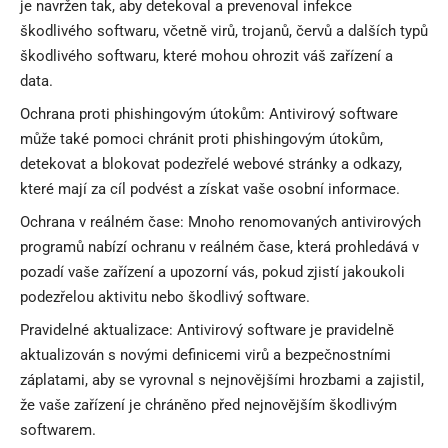
je navržen tak, aby detekoval a prevenoval infekce
škodlivého softwaru, včetně virů, trojanů, červů a dalších typů
škodlivého softwaru, které mohou ohrozit váš zařízení a
data.
Ochrana proti phishingovým útokům: Antivirový software
může také pomoci chránit proti phishingovým útokům,
detekovat a blokovat podezřelé webové stránky a odkazy,
které mají za cíl podvést a získat vaše osobní informace.
Ochrana v reálném čase: Mnoho renomovaných antivirových
programů nabízí ochranu v reálném čase, která prohledává v
pozadí vaše zařízení a upozorní vás, pokud zjistí jakoukoli
podezřelou aktivitu nebo škodlivý software.
Pravidelné aktualizace: Antivirový software je pravidelně
aktualizován s novými definicemi virů a bezpečnostními
záplatami, aby se vyrovnal s nejnovějšími hrozbami a zajistil,
že vaše zařízení je chráněno před nejnovějším škodlivým
softwarem.