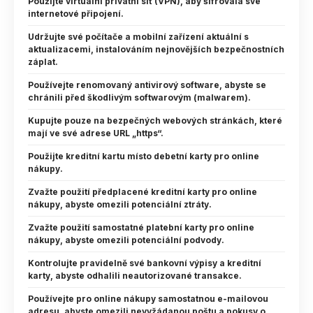
Použijte virtuální privátní síť (VPN), aby šifrovala své
internetové připojení.
Udržujte své počítače a mobilní zařízení aktuální s
aktualizacemi, instalováním nejnovějších bezpečnostních
záplat.
Používejte renomovaný antivirový software, abyste se
chránili před škodlivým softwarovým (malwarem).
Kupujte pouze na bezpečných webových stránkách, které
mají ve své adrese URL „https“.
Použijte kreditní kartu místo debetní karty pro online
nákupy.
Zvažte použití předplacené kreditní karty pro online
nákupy, abyste omezili potenciální ztráty.
Zvažte použití samostatné platební karty pro online
nákupy, abyste omezili potenciální podvody.
Kontrolujte pravidelně své bankovní výpisy a kreditní
karty, abyste odhalili neautorizované transakce.
Používejte pro online nákupy samostatnou e-mailovou
adresu, abyste omezili nevyžádanou poštu a pokusy o