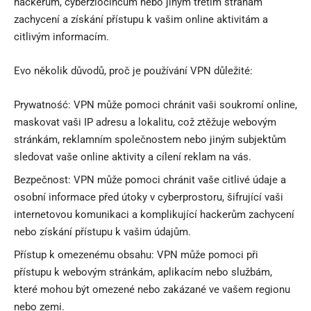
hackerům, cyberzločincům nebo jiným třetím stranám
zachycení a získání přístupu k vašim online aktivitám a
citlivým informacím.
Evo několik důvodů, proč je používání VPN důležité:
Prywatność: VPN může pomoci chránit vaši soukromí online,
maskovat vaši IP adresu a lokalitu, což ztěžuje webovým
stránkám, reklamním společnostem nebo jiným subjektům
sledovat vaše online aktivity a cílení reklam na vás.
Bezpečnost: VPN může pomoci chránit vaše citlivé údaje a
osobní informace před útoky v cyberprostoru, šifrující vaši
internetovou komunikaci a komplikující hackerům zachycení
nebo získání přístupu k vašim údajům.
Přístup k omezenému obsahu: VPN může pomoci při
přístupu k webovým stránkám, aplikacím nebo službám,
které mohou být omezené nebo zakázané ve vašem regionu
nebo zemi.