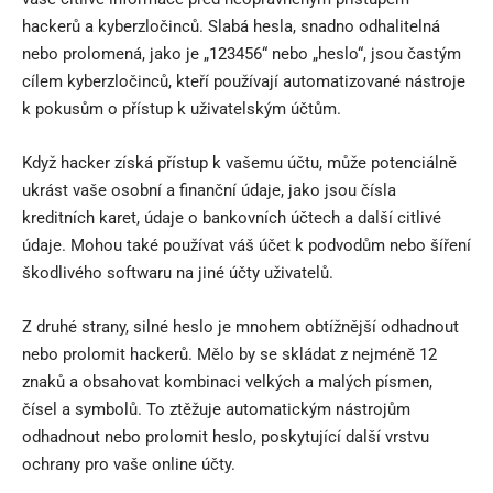
hackerů a kyberzločinců. Slabá hesla, snadno odhalitelná
nebo prolomená, jako je „123456“ nebo „heslo“, jsou častým
cílem kyberzločinců, kteří používají automatizované nástroje
k pokusům o přístup k uživatelským účtům.
Když hacker získá přístup k vašemu účtu, může potenciálně
ukrást vaše osobní a finanční údaje, jako jsou čísla
kreditních karet, údaje o bankovních účtech a další citlivé
údaje. Mohou také používat váš účet k podvodům nebo šíření
škodlivého softwaru na jiné účty uživatelů.
Z druhé strany, silné heslo je mnohem obtížnější odhadnout
nebo prolomit hackerů. Mělo by se skládat z nejméně 12
znaků a obsahovat kombinaci velkých a malých písmen,
čísel a symbolů. To ztěžuje automatickým nástrojům
odhadnout nebo prolomit heslo, poskytující další vrstvu
ochrany pro vaše online účty.