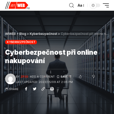
Aa
WIWEB
>
Blog
>
Kyberbezpečnost
>
Cyberbezpečnost při online nakupování
KYBERBEZPEČNOST
Cyberbezpečnost při online
nakupování
BY
ZP20
ADD A COMMENT
LAST UPDATED: 2023/05/09 AT 2:06 PM
SHARE