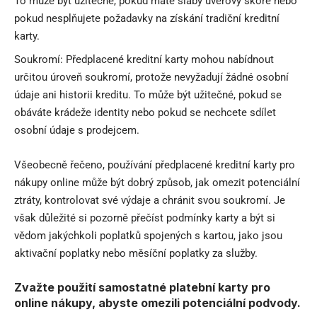
To může být užitečné, pokud máte slabý úvěrový skóre nebo
pokud nesplňujete požadavky na získání tradiční kreditní
karty.
Soukromí: Předplacené kreditní karty mohou nabídnout
určitou úroveň soukromí, protože nevyžadují žádné osobní
údaje ani historii kreditu. To může být užitečné, pokud se
obáváte krádeže identity nebo pokud se nechcete sdílet
osobní údaje s prodejcem.
Všeobecně řečeno, používání předplacené kreditní karty pro
nákupy online může být dobrý způsob, jak omezit potenciální
ztráty, kontrolovat své výdaje a chránit svou soukromí. Je
však důležité si pozorně přečíst podmínky karty a být si
vědom jakýchkoli poplatků spojených s kartou, jako jsou
aktivační poplatky nebo měsíční poplatky za služby.
Zvažte použití samostatné platební karty pro
online nákupy, abyste omezili potenciální podvody.