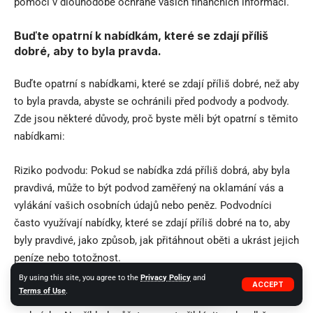
pomoci v dlouhodobé ochraně vašich finančních informací.
Buďte opatrní k nabídkám, které se zdají příliš
dobré, aby to byla pravda.
Buďte opatrní s nabídkami, které se zdají příliš dobré, než aby
to byla pravda, abyste se ochránili před podvody a podvody.
Zde jsou některé důvody, proč byste měli být opatrní s těmito
nabídkami:
Riziko podvodu: Pokud se nabídka zdá příliš dobrá, aby byla
pravdivá, může to být podvod zaměřený na oklamání vás a
vylákání vašich osobních údajů nebo peněz. Podvodníci
často využívají nabídky, které se zdají příliš dobré na to, aby
byly pravdivé, jako způsob, jak přitáhnout oběti a ukrást jejich
peníze nebo totožnost.
By using this site, you agree to the
Privacy Policy
and
Skryté poplatky nebo podmínky: Nabídky, které se zdají příliš
ACCEPT
Terms of Use
.
dobré, aby byly pravdivé, mohou mít skryté poplatky nebo