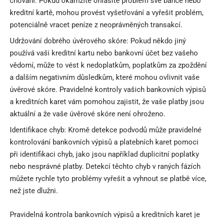
chování. Pokud okamžitě ohlásíte problém své bance nebo
kreditní kartě, mohou provést vyšetřování a vyřešit problém,
potenciálně vracet peníze z neoprávněných transakcí.
Udržování dobrého úvěrového skóre: Pokud někdo jiný
používá vaši kreditní kartu nebo bankovní účet bez vašeho
vědomí, může to vést k nedoplatkům, poplatkům za zpoždění
a dalším negativním důsledkům, které mohou ovlivnit vaše
úvěrové skóre. Pravidelné kontroly vašich bankovních výpisů
a kreditních karet vám pomohou zajistit, že vaše platby jsou
aktuální a že vaše úvěrové skóre není ohroženo.
Identifikace chyb: Kromě detekce podvodů může pravidelné
kontrolování bankovních výpisů a platebních karet pomoci
při identifikaci chyb, jako jsou například duplicitní poplatky
nebo nesprávné platby. Detekcí těchto chyb v raných fázích
můžete rychle tyto problémy vyřešit a vyhnout se platbě více,
než jste dlužni.
Pravidelná kontrola bankovních výpisů a kreditních karet je