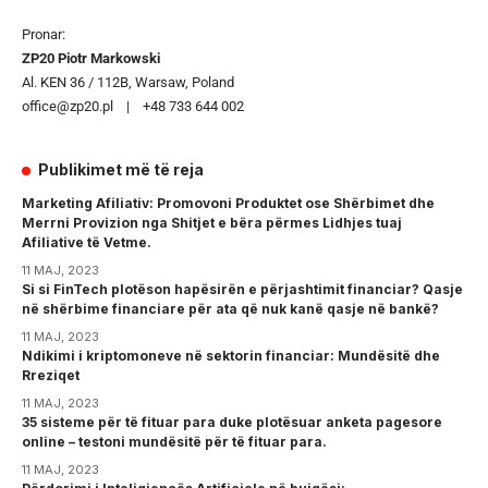
Pronar:
ZP20 Piotr Markowski
Al. KEN 36 / 112B, Warsaw, Poland
office@zp20.pl | +48 733 644 002
Publikimet më të reja
Marketing Afiliativ: Promovoni Produktet ose Shërbimet dhe
Merrni Provizion nga Shitjet e bëra përmes Lidhjes tuaj
Afiliative të Vetme.
11 MAJ, 2023
Si si FinTech plotëson hapësirën e përjashtimit financiar? Qasje
në shërbime financiare për ata që nuk kanë qasje në bankë?
11 MAJ, 2023
Ndikimi i kriptomoneve në sektorin financiar: Mundësitë dhe
Rreziqet
11 MAJ, 2023
35 sisteme për të fituar para duke plotësuar anketa pagesore
online – testoni mundësitë për të fituar para.
11 MAJ, 2023