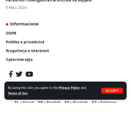
Përdorimi i Inteligjencës Artificiale në bujqësi:
11 MAJ, 2023
Informacione
GDPR
Politika e privatësisë
Rregullorja e shërbimit
Cybermbrojtja
By using this site, you agree to the
Privacy Policy
and
ACCEPT
Terms of Use
.
BG – Bulgarian
CS – Czech
DA – Danish
DE – German
EL – Greek
EN – English
ES – Spanish
ET – Estonian
FI – Finnish
FR – French
HR – Croatian
HU – Hungarian
IT – Italian
LT – Lithuanian
LV – Latvia
MT – Maltese
NL – Dutch
NO – Norwegia
PL – Polish
PT – Portuguese