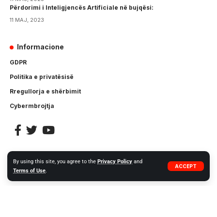
Përdorimi i Inteligjencës Artificiale në bujqësi:
11 MAJ, 2023
Informacione
GDPR
Politika e privatësisë
Rregullorja e shërbimit
Cybermbrojtja
By using this site, you agree to the
Privacy Policy
and
BG – Bulgarian
CS – Czech
DA – Danish
DE – German
ACCEPT
Terms of Use
.
EL – Greek
EN – English
ES – Spanish
ET – Estonian
FI – Finnish
FR – French
HR – Croatian
HU – Hungarian
IT – Italian
LT – Lithuanian
LV – Latvia
MT – Maltese
NL – Dutch
NO – Norwegia
PL – Polish
PT – Portuguese