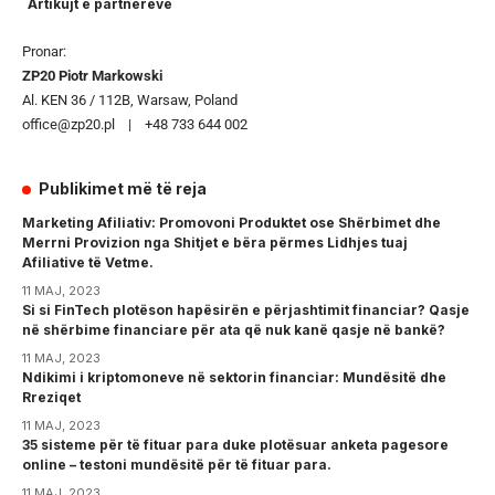
Artikujt e partnerëve
Pronar:
ZP20 Piotr Markowski
Al. KEN 36 / 112B, Warsaw, Poland
office@zp20.pl | +48 733 644 002
Publikimet më të reja
Marketing Afiliativ: Promovoni Produktet ose Shërbimet dhe
Merrni Provizion nga Shitjet e bëra përmes Lidhjes tuaj
Afiliative të Vetme.
11 MAJ, 2023
Si si FinTech plotëson hapësirën e përjashtimit financiar? Qasje
në shërbime financiare për ata që nuk kanë qasje në bankë?
11 MAJ, 2023
Ndikimi i kriptomoneve në sektorin financiar: Mundësitë dhe
Rreziqet
11 MAJ, 2023
35 sisteme për të fituar para duke plotësuar anketa pagesore
online – testoni mundësitë për të fituar para.
11 MAJ, 2023