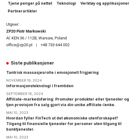
Tjene penger på nettet
Teknologi
Verktøy og applikasjoner
Partnerartikler
Utgiver:
ZP20 Piotr Markowski
Al. KEN 36 / 112B, Warsaw, Poland
office@zp20.pl | +48 733 644 002
Siste publikasjoner
Tantrisk massasjesrolle i emosjonell frigjøring
NOVEMBER 19, 2024
Informasjonsteknologi i fremtiden
SEPTEMBER 16, 2024
Affiliate-markedsføring: Promoter produkter eller tjenester og
tjen provisjon fra salg gjort via din unike affiliate-lenke.
MAI 10, 2023
Hvordan fyller FinTech ut det økonomiske utenforskapet?
Tilgang til finansielle tjenester for personer uten tilgang til
banktjenester.
MAI 10, 2023