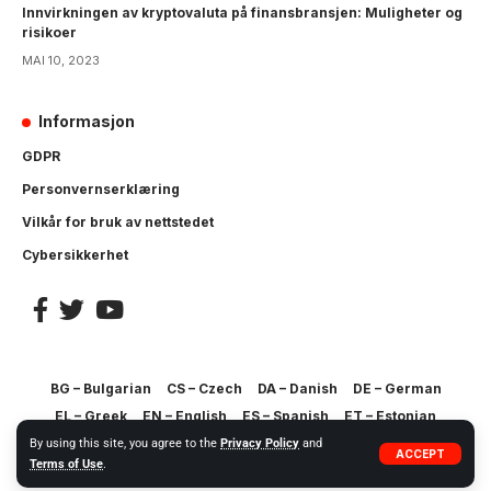
Innvirkningen av kryptovaluta på finansbransjen: Muligheter og
risikoer
MAI 10, 2023
Informasjon
GDPR
Personvernserklæring
Vilkår for bruk av nettstedet
Cybersikkerhet
BG – Bulgarian
CS – Czech
DA – Danish
DE – German
EL – Greek
EN – English
ES – Spanish
ET – Estonian
FI – Finnish
FR – French
HR – Croatian
HU – Hungarian
By using this site, you agree to the
Privacy Policy
and
ACCEPT
Terms of Use
.
IT – Italian
LT – Lithuanian
LV – Latvia
MT – Maltese