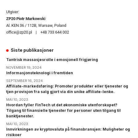
Utgiver:
ZP20 Piotr Markowski
Al. KEN 36 / 112B, Warsaw, Poland
office@zp20.pl | +48 733 644 002
Siste publikasjoner
Tantrisk massasjesrolle i emosjonell frigjøring
NOVEMBER 19, 2024
Informasjonsteknologi i fremtiden
SEPTEMBER 16, 2024
Affiliate-markedsføring: Promoter produkter eller tjenester og
tjen provisjon fra salg gjort via din unike affiliate-lenke.
MAI 10, 2023
Hvordan fyller FinTech ut det økonomiske utenforskapet?
Tilgang til finansielle tjenester for personer uten tilgang til
banktjenester.
MAI 10, 2023
Innvirkningen av kryptovaluta på finansbransjen: Muligheter og
risikoer