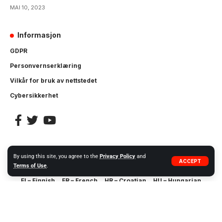
MAI 10, 2023
Informasjon
GDPR
Personvernserklæring
Vilkår for bruk av nettstedet
Cybersikkerhet
BG – Bulgarian
CS – Czech
DA – Danish
DE – German
By using this site, you agree to the
Privacy Policy
and
ACCEPT
Terms of Use
.
EL – Greek
EN – English
ES – Spanish
ET – Estonian
FI – Finnish
FR – French
HR – Croatian
HU – Hungarian
IT – Italian
LT – Lithuanian
LV – Latvia
MT – Maltese
NL – Dutch
NO – Norwegia
PL – Polish
PT – Portuguese
RO – Romanian
SK – Slovak
SL – Slovenian
SQ – Albanian