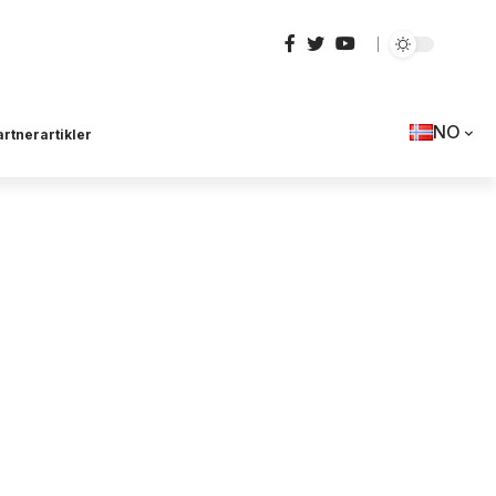
NO
artnerartikler