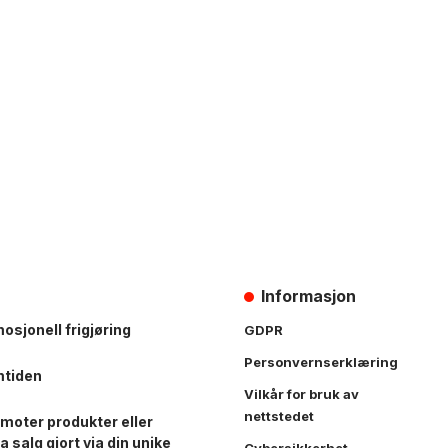
Informasjon
osjonell frigjøring
GDPR
Personvernserklæring
mtiden
Vilkår for bruk av
nettstedet
moter produkter eller
a salg gjort via din unike
Cybersikkerhet