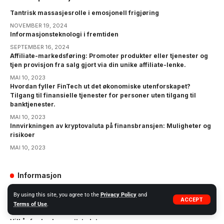
Tantrisk massasjesrolle i emosjonell frigjøring
NOVEMBER 19, 2024
Informasjonsteknologi i fremtiden
SEPTEMBER 16, 2024
Affiliate-markedsføring: Promoter produkter eller tjenester og
tjen provisjon fra salg gjort via din unike affiliate-lenke.
MAI 10, 2023
Hvordan fyller FinTech ut det økonomiske utenforskapet?
Tilgang til finansielle tjenester for personer uten tilgang til
banktjenester.
MAI 10, 2023
Innvirkningen av kryptovaluta på finansbransjen: Muligheter og
risikoer
MAI 10, 2023
Informasjon
GDPR
By using this site, you agree to the
Privacy Policy
and
ACCEPT
Terms of Use
.
Personvernserklæring
Vilkår for bruk av nettstedet